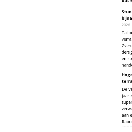
dat 
Stunt
bijn
2026
Tallo
verra
Zvere
derti
en s
handd
Hoge
terr
De v
jaar 
supe
verwa
aan e
Rabo