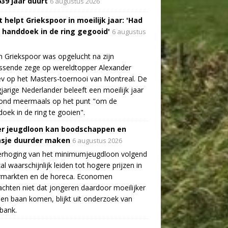
639 jaar duurt
6 augustus 2026
 helpt Griekspoor in moeilijk jaar: 'Had
a handdoek in de ring gegooid'
6 augustus
n Griekspoor was opgelucht na zijn
ssende zege op wereldtopper Alexander
v op het Masters-toernooi van Montreal. De
gjarige Nederlander beleeft een moeilijk jaar
tond meermaals op het punt "om de
oek in de ring te gooien".
r jeugdloon kan boodschappen en
asje duurder maken
6 augustus 2026
erhoging van het minimumjeugdloon volgend
zal waarschijnlijk leiden tot hogere prijzen in
rmarkten en de horeca. Economen
chten niet dat jongeren daardoor moeilijker
en baan komen, blijkt uit onderzoek van
bank.