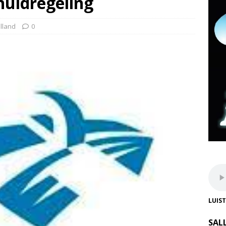
chuldregeling
lland
0
LUIS
SAL