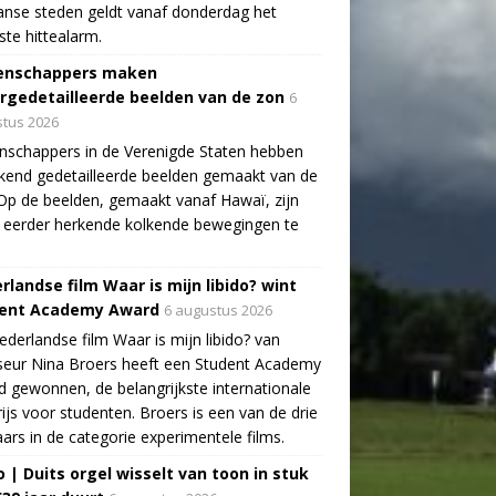
aanse steden geldt vanaf donderdag het
te hittealarm.
enschappers maken
rgedetailleerde beelden van de zon
6
tus 2026
schappers in de Verenigde Staten hebben
end gedetailleerde beelden gemaakt van de
Op de beelden, gemaakt vanaf Hawaï, zijn
 eerder herkende kolkende bewegingen te
rlandse film Waar is mijn libido? wint
ent Academy Award
6 augustus 2026
derlandse film Waar is mijn libido? van
seur Nina Broers heeft een Student Academy
 gewonnen, de belangrijkste internationale
rijs voor studenten. Broers is een van de drie
ars in de categorie experimentele films.
o | Duits orgel wisselt van toon in stuk