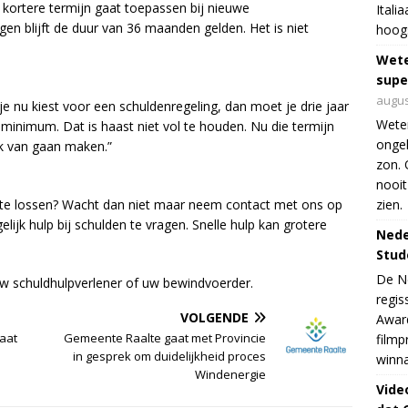
kortere termijn gaat toepassen bij nieuwe
Itali
gen blijft de duur van 36 maanden gelden. Het is niet
hoogs
Wet
supe
augus
e nu kiest voor een schuldenregeling, dan moet je drie jaar
Weten
inimum. Dat is haast niet vol te houden. Nu die termijn
ongek
ik van gaan maken.”
zon. 
nooit
p te lossen? Wacht dan niet maar neem contact met ons op
zien.
lijk hulp bij schulden te vragen. Snelle hulp kan grotere
Nede
Stud
De Ne
w schuldhulpverlener of uw bewindvoerder.
regis
VOLGENDE
Award
laat
Gemeente Raalte gaat met Provincie
filmp
in gesprek om duidelijkheid proces
winna
Windenergie
Vide