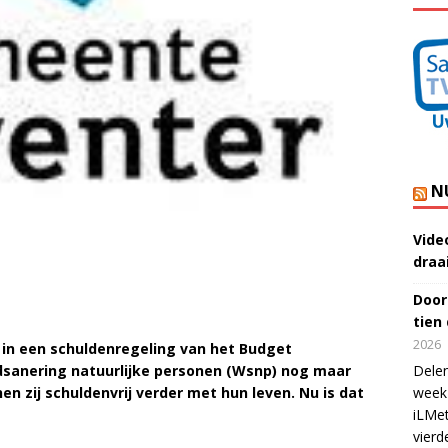
N
Vide
draa
Door
tien
2026
in een schuldenregeling van het Budget
dsanering natuurlijke personen (Wsnp) nog maar
Delen
en zij schuldenvrij verder met hun leven. Nu is dat
week 
iLMet
vierd