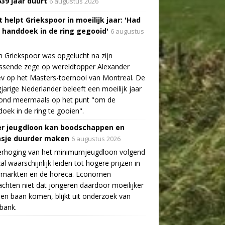
639 jaar duurt
6 augustus 2026
 helpt Griekspoor in moeilijk jaar: 'Had
a handdoek in de ring gegooid'
6 augustus
n Griekspoor was opgelucht na zijn
ssende zege op wereldtopper Alexander
v op het Masters-toernooi van Montreal. De
gjarige Nederlander beleeft een moeilijk jaar
tond meermaals op het punt "om de
oek in de ring te gooien".
r jeugdloon kan boodschappen en
asje duurder maken
6 augustus 2026
erhoging van het minimumjeugdloon volgend
zal waarschijnlijk leiden tot hogere prijzen in
rmarkten en de horeca. Economen
chten niet dat jongeren daardoor moeilijker
en baan komen, blijkt uit onderzoek van
bank.