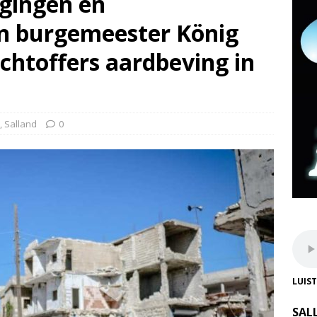
gingen en
n burgemeester König
achtoffers aardbeving in
,
Salland
0
LUIS
SAL