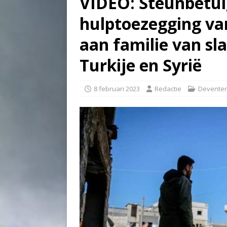
VIDEO: Steunbetui
hulptoezegging va
aan familie van sl
Turkije en Syrië
8 februari 2023
Redactie
Deventer