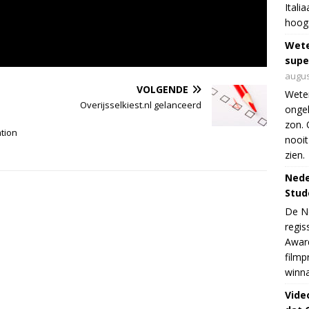
Itali
hoogs
Wet
supe
augus
VOLGENDE
Weten
Overijsselkiest.nl gelanceerd
ongek
zon. 
ation
nooit
zien.
Nede
Stud
De Ne
regis
Award
filmp
winna
Vide