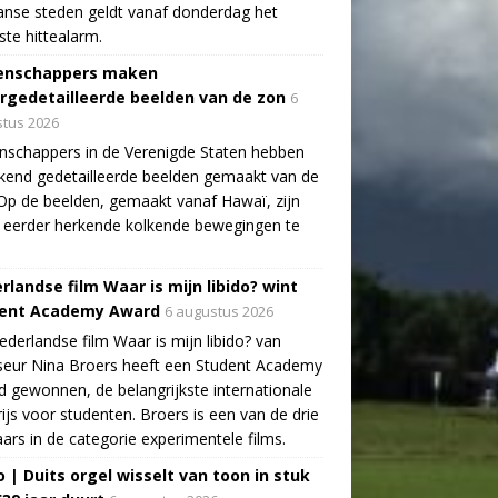
aanse steden geldt vanaf donderdag het
te hittealarm.
enschappers maken
rgedetailleerde beelden van de zon
6
tus 2026
schappers in de Verenigde Staten hebben
end gedetailleerde beelden gemaakt van de
Op de beelden, gemaakt vanaf Hawaï, zijn
 eerder herkende kolkende bewegingen te
rlandse film Waar is mijn libido? wint
ent Academy Award
6 augustus 2026
derlandse film Waar is mijn libido? van
seur Nina Broers heeft een Student Academy
 gewonnen, de belangrijkste internationale
rijs voor studenten. Broers is een van de drie
ars in de categorie experimentele films.
o | Duits orgel wisselt van toon in stuk