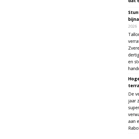
dat 
Stunt
bijn
2026
Tallo
verra
Zvere
derti
en s
handd
Hoge
terr
De v
jaar 
supe
verwa
aan e
Rabo