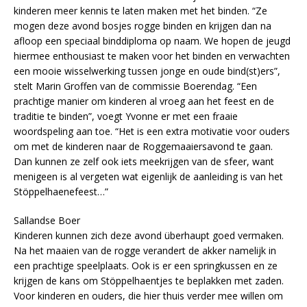
kinderen meer kennis te laten maken met het binden. “Ze
mogen deze avond bosjes rogge binden en krijgen dan na
afloop een speciaal binddiploma op naam. We hopen de jeugd
hiermee enthousiast te maken voor het binden en verwachten
een mooie wisselwerking tussen jonge en oude bind(st)ers”,
stelt Marin Groffen van de commissie Boerendag. “Een
prachtige manier om kinderen al vroeg aan het feest en de
traditie te binden”, voegt Yvonne er met een fraaie
woordspeling aan toe. “Het is een extra motivatie voor ouders
om met de kinderen naar de Roggemaaiersavond te gaan.
Dan kunnen ze zelf ook iets meekrijgen van de sfeer, want
menigeen is al vergeten wat eigenlijk de aanleiding is van het
Stöppelhaenefeest…”
Sallandse Boer
Kinderen kunnen zich deze avond überhaupt goed vermaken.
Na het maaien van de rogge verandert de akker namelijk in
een prachtige speelplaats. Ook is er een springkussen en ze
krijgen de kans om Stöppelhaentjes te beplakken met zaden.
Voor kinderen en ouders, die hier thuis verder mee willen om