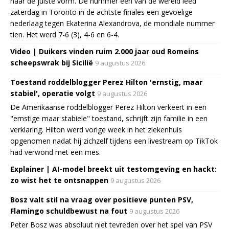
naar de juiste vorm. De nummer één van de wereld leed
zaterdag in Toronto in de achtste finales een gevoelige
nederlaag tegen Ekaterina Alexandrova, de mondiale nummer
tien. Het werd 7-6 (3), 4-6 en 6-4.
Video | Duikers vinden ruim 2.000 jaar oud Romeins
scheepswrak bij Sicilië
9 augustus 2026
Toestand roddelblogger Perez Hilton 'ernstig, maar
stabiel', operatie volgt
9 augustus 2026
De Amerikaanse roddelblogger Perez Hilton verkeert in een
"ernstige maar stabiele" toestand, schrijft zijn familie in een
verklaring. Hilton werd vorige week in het ziekenhuis
opgenomen nadat hij zichzelf tijdens een livestream op TikTok
had verwond met een mes.
Explainer | AI-model breekt uit testomgeving en hackt:
zo wist het te ontsnappen
9 augustus 2026
Bosz valt stil na vraag over positieve punten PSV,
Flamingo schuldbewust na fout
9 augustus 2026
Peter Bosz was absoluut niet tevreden over het spel van PSV