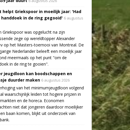
639 jaar duurt
6 augustus 2026
 helpt Griekspoor in moeilijk jaar: 'Had
a handdoek in de ring gegooid'
6 augustus
n Griekspoor was opgelucht na zijn
ssende zege op wereldtopper Alexander
v op het Masters-toernooi van Montreal. De
gjarige Nederlander beleeft een moeilijk jaar
tond meermaals op het punt "om de
oek in de ring te gooien".
r jeugdloon kan boodschappen en
asje duurder maken
6 augustus 2026
erhoging van het minimumjeugdloon volgend
zal waarschijnlijk leiden tot hogere prijzen in
rmarkten en de horeca. Economen
chten niet dat jongeren daardoor moeilijker
en baan komen, blijkt uit onderzoek van
bank.