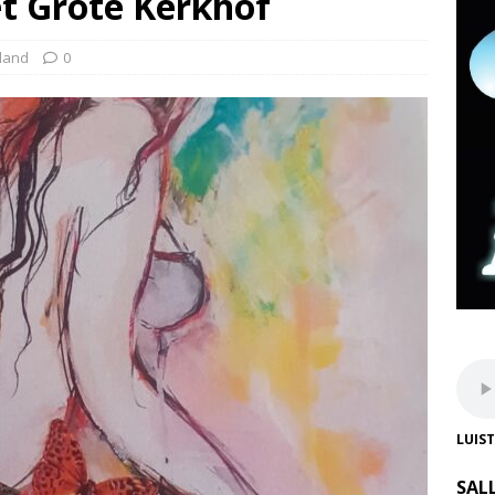
t Grote Kerkhof
land
0
LUIS
SAL