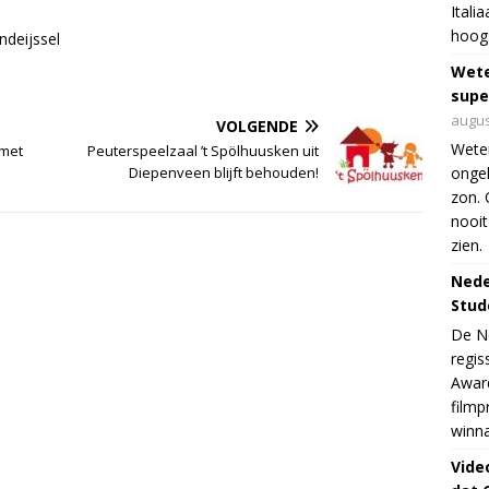
Itali
hoogs
ndeijssel
Wet
supe
augus
VOLGENDE
Weten
 met
Peuterspeelzaal ’t Spölhuusken uit
Diepenveen blijft behouden!
ongek
zon. 
nooit
zien.
Nede
Stud
De Ne
regis
Award
filmp
winna
Vide