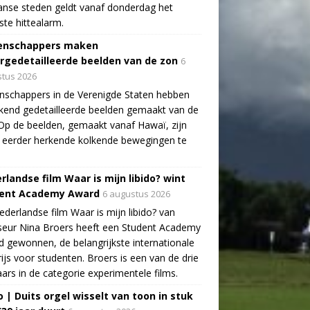
aanse steden geldt vanaf donderdag het
te hittealarm.
enschappers maken
rgedetailleerde beelden van de zon
6
tus 2026
schappers in de Verenigde Staten hebben
end gedetailleerde beelden gemaakt van de
Op de beelden, gemaakt vanaf Hawaï, zijn
 eerder herkende kolkende bewegingen te
rlandse film Waar is mijn libido? wint
ent Academy Award
6 augustus 2026
derlandse film Waar is mijn libido? van
seur Nina Broers heeft een Student Academy
 gewonnen, de belangrijkste internationale
rijs voor studenten. Broers is een van de drie
ars in de categorie experimentele films.
o | Duits orgel wisselt van toon in stuk