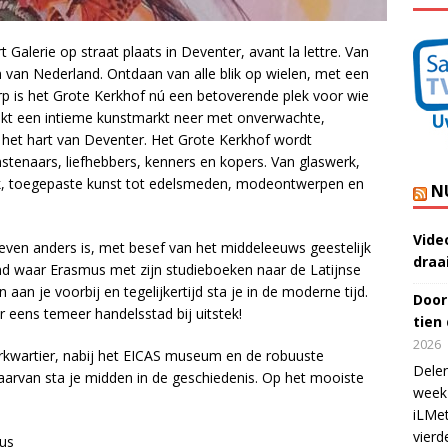
Galerie op straat plaats in Deventer, avant la lettre. Van
 van Nederland. Ontdaan van alle blik op wielen, met een
p is het Grote Kerkhof nú een betoverende plek voor wie
kt een intieme kunstmarkt neer met onverwachte,
 het hart van Deventer. Het Grote Kerkhof wordt
tenaars, liefhebbers, kenners en kopers. Van glaswerk,
iek, toegepaste kunst tot edelsmeden, modeontwerpen en
N
Vide
ven anders is, met besef van het middeleeuws geestelijk
draa
rond waar Erasmus met zijn studieboeken naar de Latijnse
aan je voorbij en tegelijkertijd sta je in de moderne tijd.
Door
eens temeer handelsstad bij uitstek!
tien
2026
uurkwartier, nabij het EICAS museum en de robuuste
Delen
arvan sta je midden in de geschiedenis. Op het mooiste
week 
iLMet
vierd
us