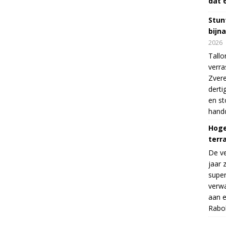
dat 
Stunt
bijn
2026
Tallo
verra
Zvere
derti
en s
handd
Hoge
terr
De v
jaar 
supe
verwa
aan e
Rabo