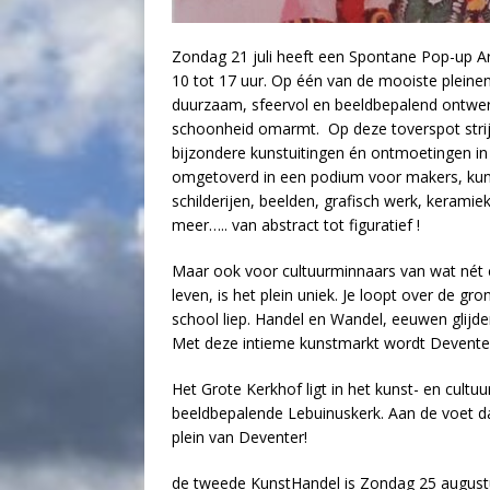
Zondag 21 juli heeft een Spontane Pop-up Art 
10 tot 17 uur. Op één van de mooiste pleinen
duurzaam, sfeervol en beeldbepalend ontwer
schoonheid omarmt. Op deze toverspot strij
bijzondere kunstuitingen én ontmoetingen in
omgetoverd in een podium voor makers, kuns
schilderijen, beelden, grafisch werk, keram
meer….. van abstract tot figuratief !
Maar ook voor cultuurminnaars van wat nét e
leven, is het plein uniek. Je loopt over de g
school liep. Handel en Wandel, eeuwen glijden 
Met deze intieme kunstmarkt wordt Deventer 
Het Grote Kerkhof ligt in het kunst- en cult
beeldbepalende Lebuinuskerk. Aan de voet da
plein van Deventer!
de tweede KunstHandel is Zondag 25 august