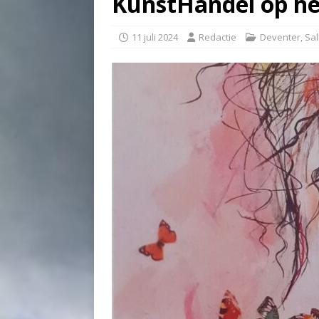
KunstHandel op he
11 juli 2024
Redactie
Deventer
,
Sal