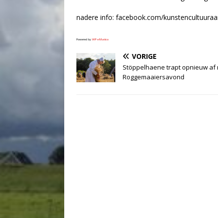
nadere info: facebook.com/kunstencultuuraa
Powered by
WPeMatico
VORIGE
Stöppelhaene trapt opnieuw af
Roggemaaiersavond