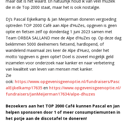
maar dat is het waard. En natuurlijk houd ik van veel muziek
die in de Top 2000 staat, maar het is ook nostalgie.
Dj’s Pascal Eijkelkamp & Jan Meijerman doneren vergoeding
optreden TOP 2000 Café aan Alpe d’HuZes, opgeven is geen
optie en fietsen zelf op donderdag 1 juni 2023 samen met
Team ORBEA SALLAND mee de Alpe d’HuZes op. Op deze dag
beklimmen 5000 deelnemers fietsend, hardlopend, of
wandelend maximaal zes keer de Alpe d’Huez, onder het
motto ‘opgeven is geen optie’! Doel is zoveel mogelijk geld
inzamelen voor onderzoek naar kanker en naar verbetering
van kwaliteit van leven van mensen met kanker.
Zie
ook:
https://www.opgevenisgeenoptie.nl/fundraisers/Pasc
alEijkelkamp17635
en
https://www.opgevenisgeenoptie.nl/
fundraisers/JanMeijerman17634/alpe-dhuzes
Bezoekers aan het TOP 2000 Café kunnen Pascal en Jan
helpen sponsoren door 1 of meer consumptiemunten in
het potje aan de discotafel te doneren!