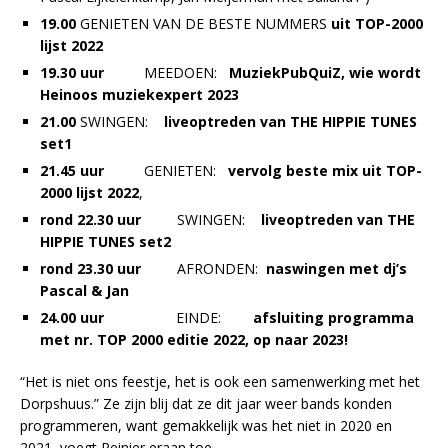
19.00
GENIETEN VAN DE BESTE NUMMERS
uit TOP-2000
lijst 2022
19.30 uur
MEEDOEN:
MuziekPubQuiZ, wie wordt
Heinoos muziekexpert 2023
21.00
SWINGEN:
liveoptreden van THE HIPPIE TUNES
set1
21.45 uur
GENIETEN:
vervolg beste mix uit TOP-
2000 lijst 2022
,
rond 22.30 uur
SWINGEN:
liveoptreden van THE
HIPPIE TUNES set2
rond 23.30 uur
AFRONDEN:
naswingen met dj’s
Pascal & Jan
24.00 uur
EINDE:
afsluiting programma
met nr. TOP 2000 editie 2022, op naar 2023!
“Het is niet ons feestje, het is ook een samenwerking met het
Dorpshuus.” Ze zijn blij dat ze dit jaar weer bands konden
programmeren, want gemakkelijk was het niet in 2020 en
2021, voegt Reinier eraan toe.