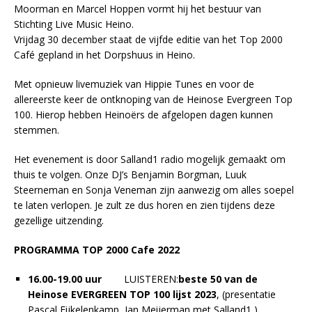
Moorman en Marcel Hoppen vormt hij het bestuur van
Stichting Live Music Heino.
Vrijdag 30 december staat de vijfde editie van het Top 2000
Café gepland in het Dorpshuus in Heino.
Met opnieuw livemuziek van Hippie Tunes en voor de
allereerste keer de ontknoping van de Heinose Evergreen Top
100. Hierop hebben Heinoërs de afgelopen dagen kunnen
stemmen.
Het evenement is door Salland1 radio mogelijk gemaakt om
thuis te volgen. Onze DJ’s Benjamin Borgman, Luuk
Steerneman en Sonja Veneman zijn aanwezig om alles soepel
te laten verlopen. Je zult ze dus horen en zien tijdens deze
gezellige uitzending.
PROGRAMMA TOP 2000 Cafe 2022
16.00-19.00 uur
LUISTEREN:
beste 50 van de
Heinose EVERGREEN TOP 100 lijst 2023
, (presentatie
Pascal Eijkelenkamp, Jan Meijerman met Salland1 )