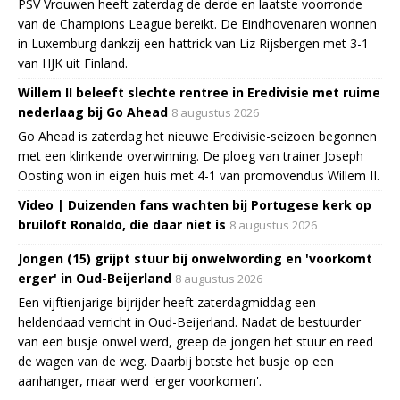
PSV Vrouwen heeft zaterdag de derde en laatste voorronde
van de Champions League bereikt. De Eindhovenaren wonnen
in Luxemburg dankzij een hattrick van Liz Rijsbergen met 3-1
van HJK uit Finland.
Willem II beleeft slechte rentree in Eredivisie met ruime
nederlaag bij Go Ahead
8 augustus 2026
Go Ahead is zaterdag het nieuwe Eredivisie-seizoen begonnen
met een klinkende overwinning. De ploeg van trainer Joseph
Oosting won in eigen huis met 4-1 van promovendus Willem II.
Video | Duizenden fans wachten bij Portugese kerk op
bruiloft Ronaldo, die daar niet is
8 augustus 2026
Jongen (15) grijpt stuur bij onwelwording en 'voorkomt
erger' in Oud-Beijerland
8 augustus 2026
Een vijftienjarige bijrijder heeft zaterdagmiddag een
heldendaad verricht in Oud-Beijerland. Nadat de bestuurder
van een busje onwel werd, greep de jongen het stuur en reed
de wagen van de weg. Daarbij botste het busje op een
aanhanger, maar werd 'erger voorkomen'.