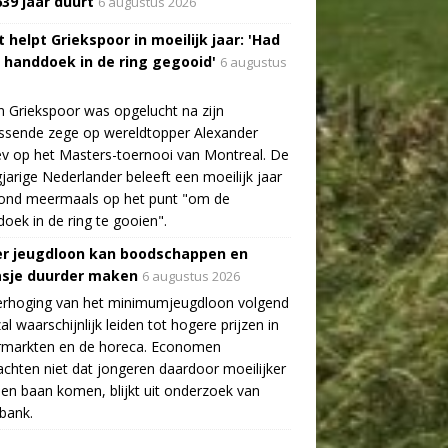
639 jaar duurt
6 augustus 2026
 helpt Griekspoor in moeilijk jaar: 'Had
a handdoek in de ring gegooid'
6 augustus
n Griekspoor was opgelucht na zijn
ssende zege op wereldtopper Alexander
v op het Masters-toernooi van Montreal. De
gjarige Nederlander beleeft een moeilijk jaar
tond meermaals op het punt "om de
oek in de ring te gooien".
r jeugdloon kan boodschappen en
asje duurder maken
6 augustus 2026
erhoging van het minimumjeugdloon volgend
zal waarschijnlijk leiden tot hogere prijzen in
rmarkten en de horeca. Economen
chten niet dat jongeren daardoor moeilijker
en baan komen, blijkt uit onderzoek van
bank.