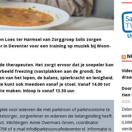
n Loes ter Harmsel van Zorggroep Solis zorgen
r in Deventer voor een training op muziek bij Woon-
N
e therapeuten. Het zorgt ervoor dat je soepeler kan
Vide
rbeeld freezing (vastplakken aan de grond). De
draa
n van het lopen, de balans, spierkracht en lenigheid.
Je kunt ook meedoen vanaf je stoel. Vanaf 14.00 tot
Door
te maken. Inloop is vanaf 13.30 uur.
tien
2026
Delen
plek voor iedereen die met parkinson of parkinsonisme te
week 
telzorger, zorgverlener en iedereen die belangstelling heeft.
iLMet
act. Inlichtingen: Annie Overmars-Groen, coördinator
vierd
58 of e-mail info@parkinsoncafedeventer.nl. Informatie is