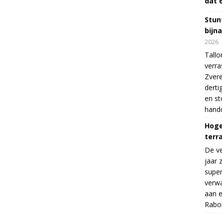
dat 
Stunt
bijn
2026
Tallo
verra
Zvere
derti
en s
handd
Hoge
terr
De v
jaar 
supe
verwa
aan e
Rabo