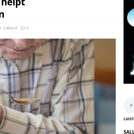
 helpt
n
r
,
Salland
0
LUIS
SAL