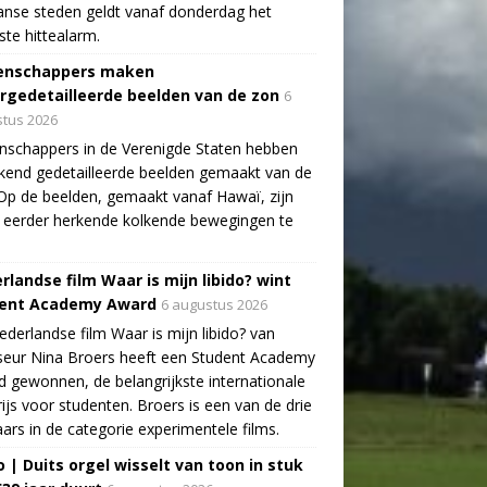
aanse steden geldt vanaf donderdag het
te hittealarm.
enschappers maken
rgedetailleerde beelden van de zon
6
tus 2026
schappers in de Verenigde Staten hebben
end gedetailleerde beelden gemaakt van de
Op de beelden, gemaakt vanaf Hawaï, zijn
 eerder herkende kolkende bewegingen te
rlandse film Waar is mijn libido? wint
ent Academy Award
6 augustus 2026
derlandse film Waar is mijn libido? van
seur Nina Broers heeft een Student Academy
 gewonnen, de belangrijkste internationale
rijs voor studenten. Broers is een van de drie
ars in de categorie experimentele films.
o | Duits orgel wisselt van toon in stuk