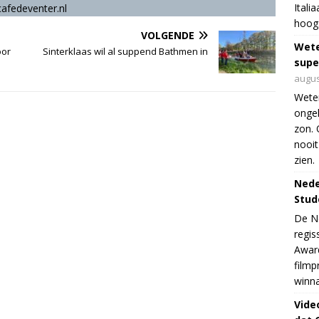
Itali
afedeventer.nl
hoogs
VOLGENDE
Wet
oor
Sinterklaas wil al suppend Bathmen in
supe
augus
Weten
ongek
zon. 
nooit
zien.
Nede
Stud
De Ne
regis
Award
filmp
winna
Vide