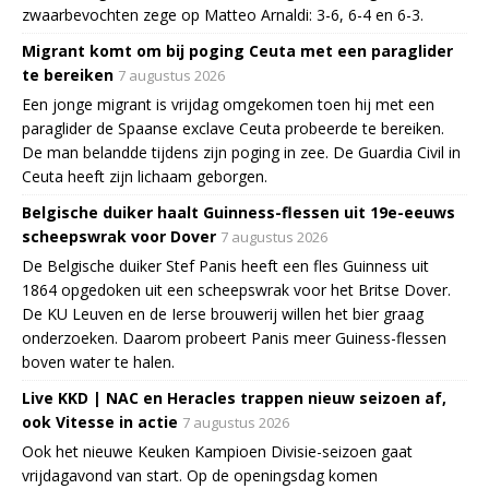
zwaarbevochten zege op Matteo Arnaldi: 3-6, 6-4 en 6-3.
Migrant komt om bij poging Ceuta met een paraglider
te bereiken
7 augustus 2026
Een jonge migrant is vrijdag omgekomen toen hij met een
paraglider de Spaanse exclave Ceuta probeerde te bereiken.
De man belandde tijdens zijn poging in zee. De Guardia Civil in
Ceuta heeft zijn lichaam geborgen.
Belgische duiker haalt Guinness-flessen uit 19e-eeuws
scheepswrak voor Dover
7 augustus 2026
De Belgische duiker Stef Panis heeft een fles Guinness uit
1864 opgedoken uit een scheepswrak voor het Britse Dover.
De KU Leuven en de Ierse brouwerij willen het bier graag
onderzoeken. Daarom probeert Panis meer Guiness-flessen
boven water te halen.
Live KKD | NAC en Heracles trappen nieuw seizoen af,
ook Vitesse in actie
7 augustus 2026
Ook het nieuwe Keuken Kampioen Divisie-seizoen gaat
vrijdagavond van start. Op de openingsdag komen