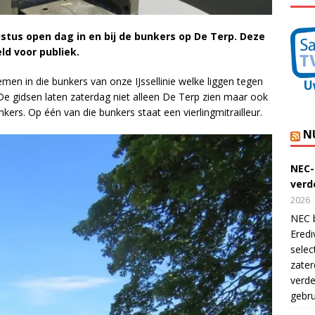
ustus open dag in en bij de bunkers op De Terp. Deze
ld voor publiek.
men in die bunkers van onze IJssellinie welke liggen tegen
 De gidsen laten zaterdag niet alleen De Terp zien maar ook
ers. Op één van die bunkers staat een vierlingmitrailleur.
N
NEC-
verde
2026
NEC b
Eredi
selec
zater
verde
gebru