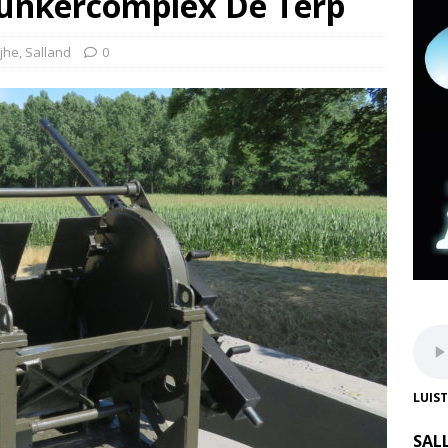
bunkercomplex De Terp
ijhe
,
Salland
0
LUIS
SAL