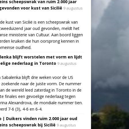
ins scheepswrak van ruim 2.000 jaar
gevonden voor kust van Sicilië
9 augustus
de kust van Sicilië is een scheepswrak van
tweeduizend jaar oud gevonden, meldt het
aanse ministerie van Cultuur. Aan boord liggen
rden kruiken die hun oorsprong kennen in
omeinse oudheid.
lenka blijft worstelen met vorm en lijdt
elige nederlaag in Toronto
9 augustus
 Sabalenka blijft drie weken voor de US
 zoekende naar de juiste vorm. De nummer
an de wereld leed zaterdag in Toronto in de
te finales een gevoelige nederlaag tegen
rina Alexandrova, de mondiale nummer tien.
erd 7-6 (3), 4-6 en 6-4.
o | Duikers vinden ruim 2.000 jaar oud
ins scheepswrak bij Sicilië
9 augustus