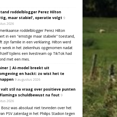
tand roddelblogger Perez Hilton
tig, maar stabiel', operatie volgt
9
tus 2026
erikaanse roddelblogger Perez Hilton
ert in een "ernstige maar stabiele" toestand,
jft zijn familie in een verklaring. Hilton werd
e week in het ziekenhuis opgenomen nadat
ichzelf tijdens een livestream op TikTok had
ond met een mes.
ainer | AI-model breekt uit
omgeving en hackt: zo wist het te
nappen
9 augustus 2026
 valt stil na vraag over positieve punten
 Flamingo schuldbewust na fout
9
tus 2026
 Bosz was absoluut niet tevreden over het
van PSV zaterdag in het Philips Stadion tegen