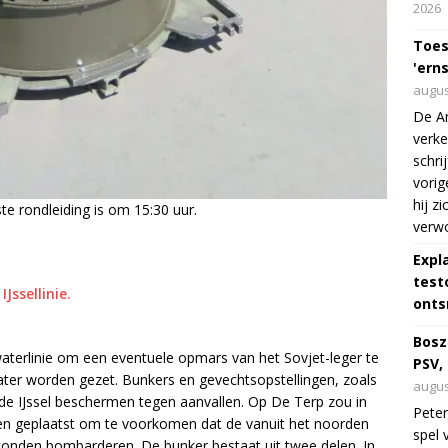
2026
Toes
'erns
augus
De Am
verke
schri
vorig
hij z
e rondleiding is om 15:30 uur.
verw
Expl
test
Jssellinie.
onts
Bosz
waterlinie om een eventuele opmars van het Sovjet-leger te
PSV,
ter worden gezet. Bunkers en gevechtsopstellingen, zoals
augus
de IJssel beschermen tegen aanvallen. Op De Terp zou in
Peter
en geplaatst om te voorkomen dat de vanuit het noorden
spel 
onden bombarderen. De bunker bestaat uit twee delen. In