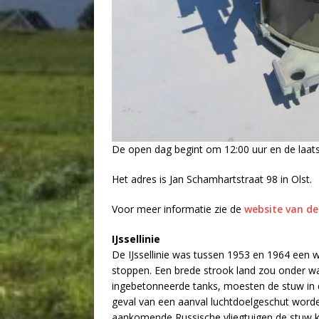
De open dag begint om 12:00 uur en de laatst
Het adres is Jan Schamhartstraat 98 in Olst.
Voor meer informatie zie de
website van de I
IJssellinie
De IJssellinie was tussen 1953 en 1964 een 
stoppen. Een brede strook land zou onder wa
ingebetonneerde tanks, moesten de stuw in 
geval van een aanval luchtdoelgeschut word
aankomende Russische vliegtuigen de stuw k