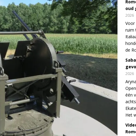
Rome
oud 
2026
Voor 
ruim 
Itali
honde
de R
Saba
gevo
2026
Aryna
Open
één v
achts
Ekate
Het w
Vide
Rome