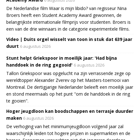
De Nederlandse film Waar is mijn libido? van regisseur Nina
Broers heeft een Student Academy Award gewonnen, de
belangrijkste internationale filmprijs voor studenten. Broers is
een van de drie winnaars in de categorie experimentele films.
Video | Duits orgel wisselt van toon in stuk dat 639 jaar
duurt
6 augustus 2026
Stunt helpt Griekspoor in moeilijk jaar: 'Had bijna
handdoek in de ring gegooid'
6 augustus 2026
Tallon Griekspoor was opgelucht na zijn verrassende zege op
wereldtopper Alexander Zverev op het Masters-toernooi van
Montreal. De dertigjarige Nederlander beleeft een moeilijk jaar
en stond meermaals op het punt "om de handdoek in de ring
te gooien".
Hoger jeugdloon kan boodschappen en terrasje duurder
maken
6 augustus 2026
De verhoging van het minimumjeugdloon volgend jaar zal
waarschijnlijk leiden tot hogere prijzen in supermarkten en de