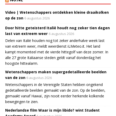
Video | Wetenschappers ontdekken kleine draaikolken
op de zon
6 augustus 2026
Door hitte geteisterd Italië houdt nog zeker tien dagen
last van extreem weer
6 augustus 2026
Delen van Italië houden nog tot zeker anderhalve week last
van extreem weer, meldt weerdienst iLMeteo.it. Het land
kampt momenteel met de vierde hittegolf van deze zomer. In
alle 27 grote Italiaanse steden geldt vanaf donderdag het
hoogste hittealarm.
Wetenschappers maken supergedetailleerde beelden
van de zon
6 augustus 2026
Wetenschappers in de Verenigde Staten hebben ongekend
gedetailleerde beelden gemaakt van de zon. Op de beelden,
gemaakt vanaf Hawaï, zijn nooit eerder herkende kolkende
bewegingen te zien.
Nederlandse film Waar is mijn libido? wint Student
Academy Award
6 augustus 2026