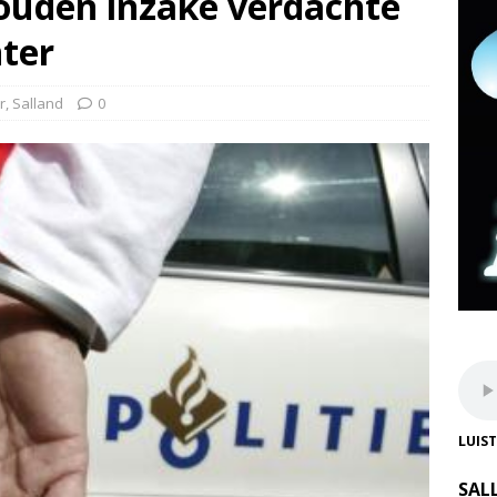
ouden inzake verdachte
nter
r
,
Salland
0
LUIS
SAL