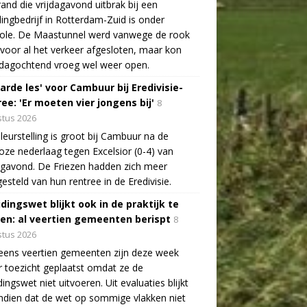
and die vrijdagavond uitbrak bij een
lingbedrijf in Rotterdam-Zuid is onder
role. De Maastunnel werd vanwege de rook
voor al het verkeer afgesloten, maar kon
dagochtend vroeg wel weer open.
arde les' voor Cambuur bij Eredivisie-
ee: 'Er moeten vier jongens bij'
8
tus 2026
leurstelling is groot bij Cambuur na de
oze nederlaag tegen Excelsior (0-4) van
agavond. De Friezen hadden zich meer
esteld van hun rentree in de Eredivisie.
idingswet blijkt ook in de praktijk te
len: al veertien gemeenten berispt
8
tus 2026
eens veertien gemeenten zijn deze week
 toezicht geplaatst omdat ze de
dingswet niet uitvoeren. Uit evaluaties blijkt
dien dat de wet op sommige vlakken niet