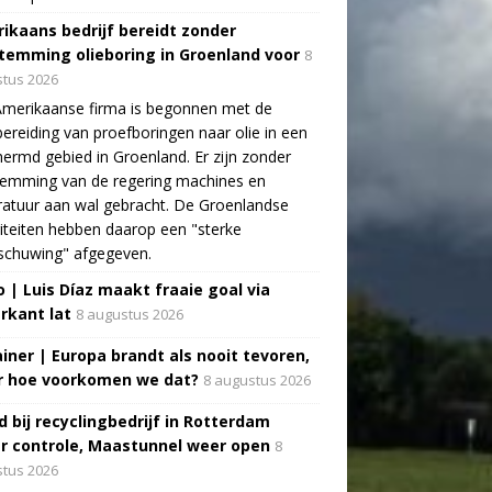
ikaans bedrijf bereidt zonder
temming olieboring in Groenland voor
8
tus 2026
Amerikaanse firma is begonnen met de
ereiding van proefboringen naar olie in een
ermd gebied in Groenland. Er zijn zonder
temming van de regering machines en
atuur aan wal gebracht. De Groenlandse
iteiten hebben daarop een "sterke
schuwing" afgegeven.
o | Luis Díaz maakt fraaie goal via
rkant lat
8 augustus 2026
ainer | Europa brandt als nooit tevoren,
 hoe voorkomen we dat?
8 augustus 2026
d bij recyclingbedrijf in Rotterdam
r controle, Maastunnel weer open
8
tus 2026