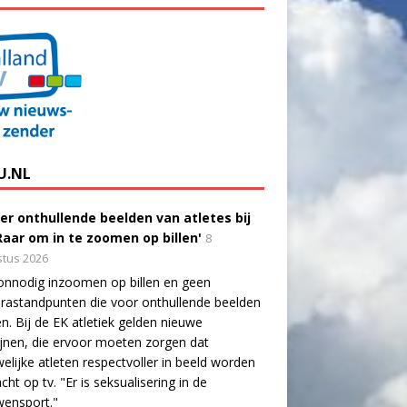
U.NL
er onthullende beelden van atletes bij
'Raar om in te zoomen op billen'
8
tus 2026
onnodig inzoomen op billen en geen
astandpunten die voor onthullende beelden
n. Bij de EK atletiek gelden nieuwe
lijnen, die ervoor moeten zorgen dat
elijke atleten respectvoller in beeld worden
cht op tv. "Er is seksualisering in de
wensport."