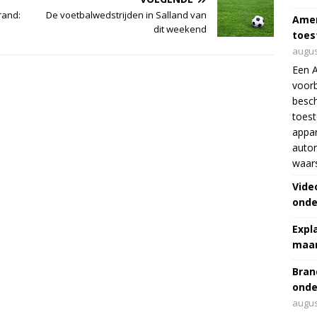
rand:
De voetbalwedstrijden in Salland van
Amer
dit weekend
toes
augus
Een 
voorb
besch
toes
appar
autor
waar
Vide
onde
Expl
maar
Bran
onde
augus