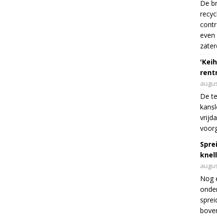
De br
recyc
cont
even 
zater
'Keih
rentr
augus
De te
kansl
vrijd
voorg
Spre
knel
augus
Nog 
onder
sprei
boven