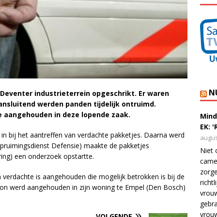
N
Deventer industrieterrein opgeschrikt. Er waren
nsluitend werden panden tijdelijk ontruimd.
te aangehouden in deze lopende zaak.
Mind
EK: 
in bij het aantreffen van verdachte pakketjes. Daarna werd
augus
pruimingsdienst Defensie) maakte de pakketjes
Niet 
ing) een onderzoek opstartte.
camer
zorge
 verdachte is aangehouden die mogelijk betrokken is bij de
richt
oon werd aangehouden in zijn woning te Empel (Den Bosch)
vrouw
gebra
vrou
VOLGENDE