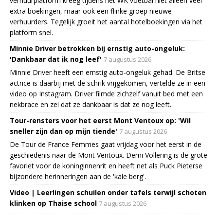
verhuurplatform kreeg tijdens het WK voetbal niet alleen veel
extra boekingen, maar ook een flinke groep nieuwe
verhuurders. Tegelijk groeit het aantal hotelboekingen via het
platform snel.
Minnie Driver betrokken bij ernstig auto-ongeluk:
'Dankbaar dat ik nog leef'
7 augustus 2026
Minnie Driver heeft een ernstig auto-ongeluk gehad. De Britse
actrice is daarbij met de schrik vrijgekomen, vertelde ze in een
video op Instagram. Driver filmde zichzelf vanuit bed met een
nekbrace en zei dat ze dankbaar is dat ze nog leeft.
Tour-rensters voor het eerst Mont Ventoux op: 'Wil
sneller zijn dan op mijn tiende'
7 augustus 2026
De Tour de France Femmes gaat vrijdag voor het eerst in de
geschiedenis naar de Mont Ventoux. Demi Vollering is de grote
favoriet voor de koninginnenrit en heeft net als Puck Pieterse
bijzondere herinneringen aan de 'kale berg'.
Video | Leerlingen schuilen onder tafels terwijl schoten
klinken op Thaise school
7 augustus 2026