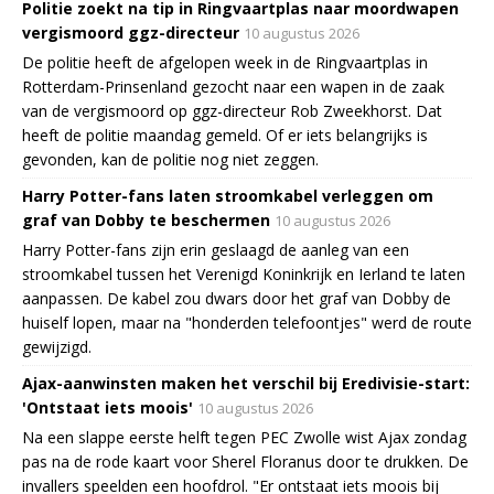
Politie zoekt na tip in Ringvaartplas naar moordwapen
vergismoord ggz-directeur
10 augustus 2026
De politie heeft de afgelopen week in de Ringvaartplas in
Rotterdam-Prinsenland gezocht naar een wapen in de zaak
van de vergismoord op ggz-directeur Rob Zweekhorst. Dat
heeft de politie maandag gemeld. Of er iets belangrijks is
gevonden, kan de politie nog niet zeggen.
Harry Potter-fans laten stroomkabel verleggen om
graf van Dobby te beschermen
10 augustus 2026
Harry Potter-fans zijn erin geslaagd de aanleg van een
stroomkabel tussen het Verenigd Koninkrijk en Ierland te laten
aanpassen. De kabel zou dwars door het graf van Dobby de
huiself lopen, maar na "honderden telefoontjes" werd de route
gewijzigd.
Ajax-aanwinsten maken het verschil bij Eredivisie-start:
'Ontstaat iets moois'
10 augustus 2026
Na een slappe eerste helft tegen PEC Zwolle wist Ajax zondag
pas na de rode kaart voor Sherel Floranus door te drukken. De
invallers speelden een hoofdrol. "Er ontstaat iets moois bij