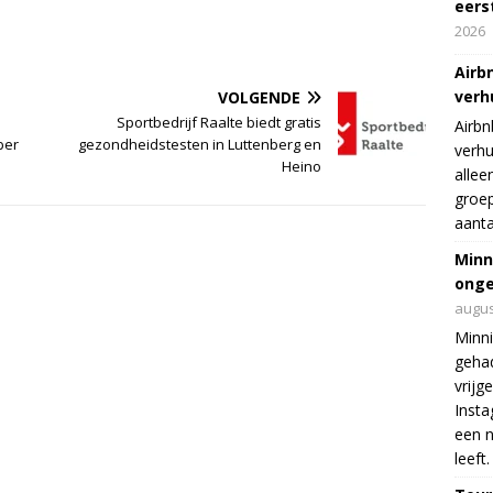
eers
2026
Airb
verh
VOLGENDE
Sportbedrijf Raalte biedt gratis
Airbn
ber
gezondheidstesten in Luttenberg en
verhu
Heino
allee
groep
aanta
Minn
onge
augus
Minni
gehad
vrijg
Insta
een n
leeft.