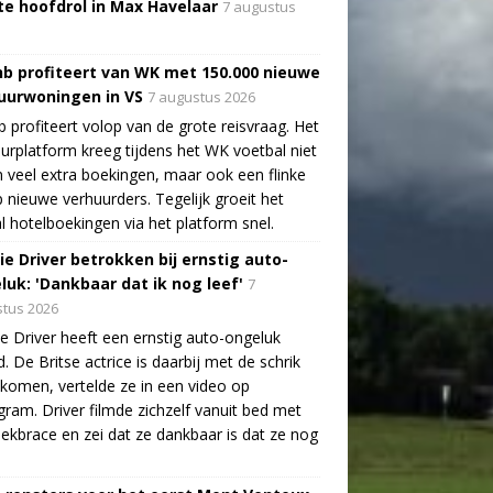
te hoofdrol in Max Havelaar
7 augustus
nb profiteert van WK met 150.000 nieuwe
uurwoningen in VS
7 augustus 2026
b profiteert volop van de grote reisvraag. Het
urplatform kreeg tijdens het WK voetbal niet
n veel extra boekingen, maar ook een flinke
 nieuwe verhuurders. Tegelijk groeit het
l hotelboekingen via het platform snel.
ie Driver betrokken bij ernstig auto-
luk: 'Dankbaar dat ik nog leef'
7
tus 2026
e Driver heeft een ernstig auto-ongeluk
. De Britse actrice is daarbij met de schrik
ekomen, vertelde ze in een video op
gram. Driver filmde zichzelf vanuit bed met
ekbrace en zei dat ze dankbaar is dat ze nog