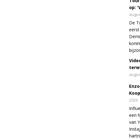
Tour
op: '
augus
De To
eerst
Demi 
konin
bijzo
Vide
terw
augus
Enzo
Koop
2026
Influ
een h
van 
Insta
hartr