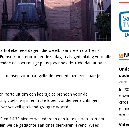
katholieke feestdagen, die we elk jaar vieren op 1 en 2
N
 Franse kloosterbroeder deze dag in als gedenkdag voor alle
reidde de toenmalige paus Johannes de 19de dat uit naar
Onda
oude
eel mensen voor hun geliefde overledenen een kaarsje
.
2026
In 20
n harte uit om een kaarsje te branden voor de
opvan
 voel u vrij in en uit te lopen zonder verplichtingen.
kinde
n we vanzelfsprekend graag te woord.
gemid
proce
 en 14.30 bieden we iedereen een kaarsje aan, zomaar.
Vide
uden we de gedachte aan onze dierbaren levend. Wees