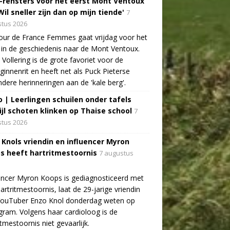
-rensters voor het eerst Mont Ventoux
Wil sneller zijn dan op mijn tiende'
7
tus 2026
ur de France Femmes gaat vrijdag voor het
 in de geschiedenis naar de Mont Ventoux.
Vollering is de grote favoriet voor de
ginnenrit en heeft net als Puck Pieterse
ndere herinneringen aan de 'kale berg'.
o | Leerlingen schuilen onder tafels
ijl schoten klinken op Thaise school
7
tus 2026
 Knols vriendin en influencer Myron
s heeft hartritmestoornis
7 augustus
encer Myron Koops is gediagnosticeerd met
artritmestoornis, laat de 29-jarige vriendin
YouTuber Enzo Knol donderdag weten op
gram. Volgens haar cardioloog is de
itmestoornis niet gevaarlijk.