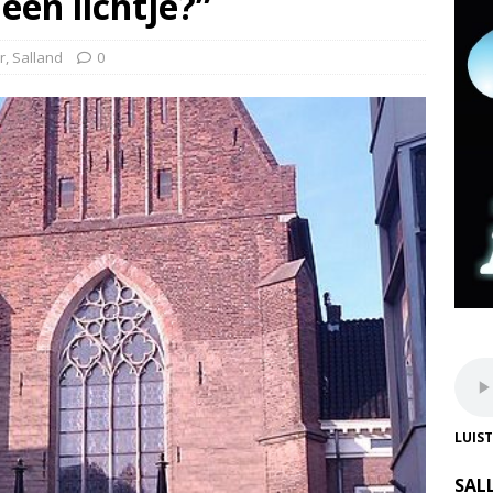
 een lichtje?”
r
,
Salland
0
LUIS
SAL