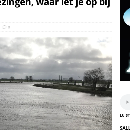
ingen, waar let je op bij
0
LUIS
SAL