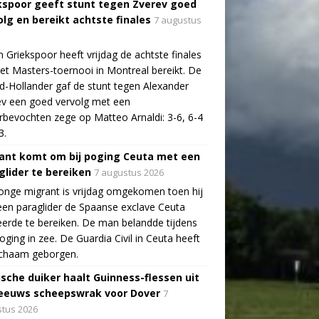
kspoor geeft stunt tegen Zverev goed
olg en bereikt achtste finales
7 augustus
n Griekspoor heeft vrijdag de achtste finales
et Masters-toernooi in Montreal bereikt. De
-Hollander gaf de stunt tegen Alexander
v een goed vervolg met een
bevochten zege op Matteo Arnaldi: 3-6, 6-4
3.
ant komt om bij poging Ceuta met een
glider te bereiken
7 augustus 2026
onge migrant is vrijdag omgekomen toen hij
en paraglider de Spaanse exclave Ceuta
erde te bereiken. De man belandde tijdens
poging in zee. De Guardia Civil in Ceuta heeft
lichaam geborgen.
ische duiker haalt Guinness-flessen uit
eeuws scheepswrak voor Dover
7
tus 2026