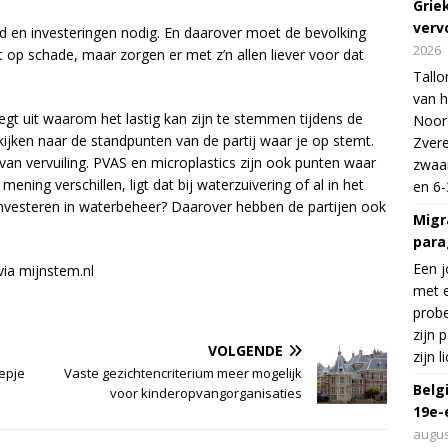
Grie
verv
d en investeringen nodig. En daarover moet de bevolking
2026
 op schade, maar zorgen er met z’n allen liever voor dat
Tallo
van h
gt uit waarom het lastig kan zijn te stemmen tijdens de
Noord
ijken naar de standpunten van de partij waar je op stemt.
Zvere
an vervuiling. PVAS en microplastics zijn ook punten waar
zwaar
ing verschillen, ligt dat bij waterzuivering of al in het
en 6-
 investeren in waterbeheer? Daarover hebben de partijen ook
Migr
para
Een j
via mijnstem.nl
met e
probe
zijn 
VOLGENDE
zijn 
eepje
Vaste gezichtencriterium meer mogelijk
Belg
voor kinderopvangorganisaties
19e-
augus