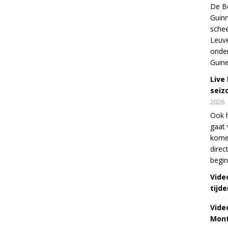
De Be
Guinn
schee
Leuve
onde
Guine
Live
seiz
2026
Ook 
gaat 
kome
direc
begin
Vide
tijde
Vide
Mont