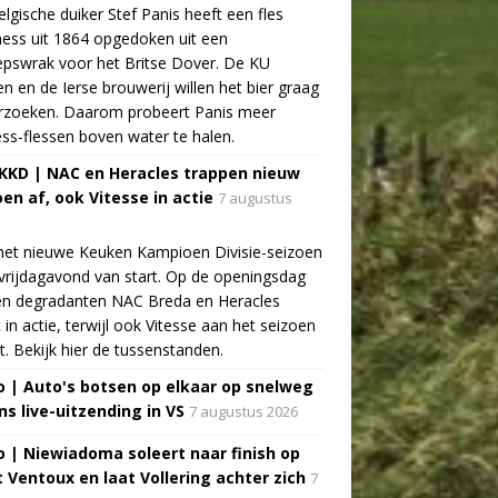
lgische duiker Stef Panis heeft een fles
ess uit 1864 opgedoken uit een
pswrak voor het Britse Dover. De KU
n en de Ierse brouwerij willen het bier graag
rzoeken. Daarom probeert Panis meer
ss-flessen boven water te halen.
 KKD | NAC en Heracles trappen nieuw
oen af, ook Vitesse in actie
7 augustus
het nieuwe Keuken Kampioen Divisie-seizoen
vrijdagavond van start. Op de openingsdag
n degradanten NAC Breda en Heracles
t in actie, terwijl ook Vitesse aan het seizoen
t. Bekijk hier de tussenstanden.
o | Auto's botsen op elkaar op snelweg
ns live-uitzending in VS
7 augustus 2026
o | Niewiadoma soleert naar finish op
 Ventoux en laat Vollering achter zich
7