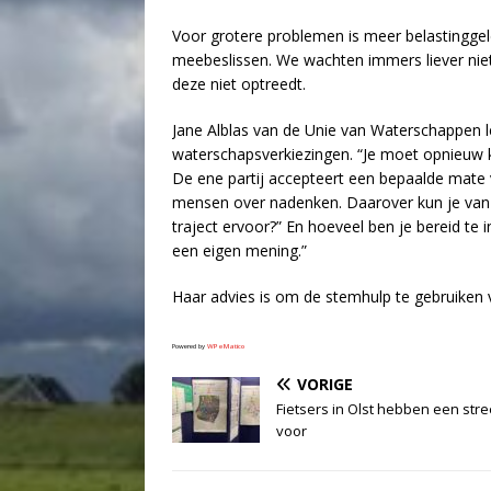
Voor grotere problemen is meer belastinggel
meebeslissen. We wachten immers liever niet
deze niet optreedt.
Jane Alblas van de Unie van Waterschappen le
waterschapsverkiezingen. “Je moet opnieuw k
De ene partij accepteert een bepaalde mate v
mensen over nadenken. Daarover kun je van men
traject ervoor?” En hoeveel ben je bereid te
een eigen mening.”
Haar advies is om de stemhulp te gebruiken 
Powered by
WPeMatico
VORIGE
Fietsers in Olst hebben een str
voor