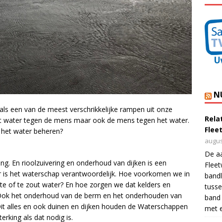
N
s een van de meest verschrikkelijke rampen uit onze
Rela
et water tegen de mens maar ook de mens tegen het water.
Flee
het water beheren?
augus
De a
g. En rioolzuivering en onderhoud van dijken is een
Flee
 is het waterschap verantwoordelijk. Hoe voorkomen we in
bandl
e of te zout water? En hoe zorgen we dat kelders en
tusse
l? Ook het onderhoud van de berm en het onderhouden van
band 
Dit alles en ook duinen en dijken houden de Waterschappen
met e
rking als dat nodig is.