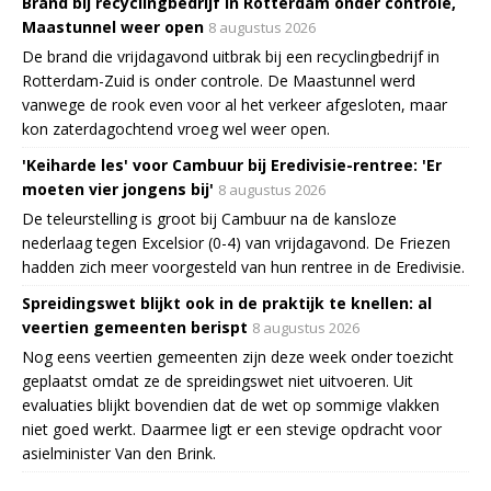
Brand bij recyclingbedrijf in Rotterdam onder controle,
Maastunnel weer open
8 augustus 2026
De brand die vrijdagavond uitbrak bij een recyclingbedrijf in
Rotterdam-Zuid is onder controle. De Maastunnel werd
vanwege de rook even voor al het verkeer afgesloten, maar
kon zaterdagochtend vroeg wel weer open.
'Keiharde les' voor Cambuur bij Eredivisie-rentree: 'Er
moeten vier jongens bij'
8 augustus 2026
De teleurstelling is groot bij Cambuur na de kansloze
nederlaag tegen Excelsior (0-4) van vrijdagavond. De Friezen
hadden zich meer voorgesteld van hun rentree in de Eredivisie.
Spreidingswet blijkt ook in de praktijk te knellen: al
veertien gemeenten berispt
8 augustus 2026
Nog eens veertien gemeenten zijn deze week onder toezicht
geplaatst omdat ze de spreidingswet niet uitvoeren. Uit
evaluaties blijkt bovendien dat de wet op sommige vlakken
niet goed werkt. Daarmee ligt er een stevige opdracht voor
asielminister Van den Brink.