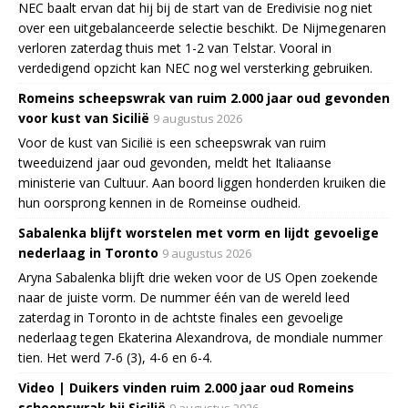
NEC baalt ervan dat hij bij de start van de Eredivisie nog niet
over een uitgebalanceerde selectie beschikt. De Nijmegenaren
verloren zaterdag thuis met 1-2 van Telstar. Vooral in
verdedigend opzicht kan NEC nog wel versterking gebruiken.
Romeins scheepswrak van ruim 2.000 jaar oud gevonden
voor kust van Sicilië
9 augustus 2026
Voor de kust van Sicilië is een scheepswrak van ruim
tweeduizend jaar oud gevonden, meldt het Italiaanse
ministerie van Cultuur. Aan boord liggen honderden kruiken die
hun oorsprong kennen in de Romeinse oudheid.
Sabalenka blijft worstelen met vorm en lijdt gevoelige
nederlaag in Toronto
9 augustus 2026
Aryna Sabalenka blijft drie weken voor de US Open zoekende
naar de juiste vorm. De nummer één van de wereld leed
zaterdag in Toronto in de achtste finales een gevoelige
nederlaag tegen Ekaterina Alexandrova, de mondiale nummer
tien. Het werd 7-6 (3), 4-6 en 6-4.
Video | Duikers vinden ruim 2.000 jaar oud Romeins
scheepswrak bij Sicilië
9 augustus 2026