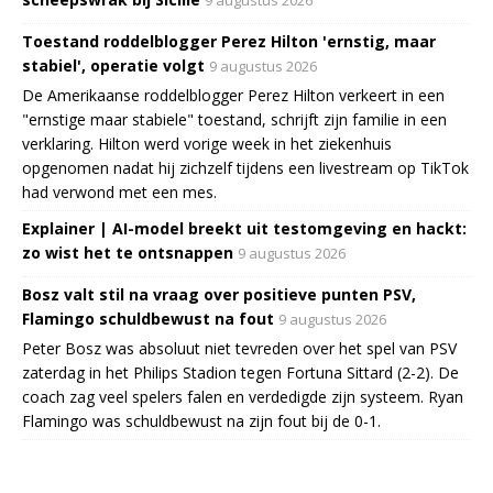
Toestand roddelblogger Perez Hilton 'ernstig, maar
stabiel', operatie volgt
9 augustus 2026
De Amerikaanse roddelblogger Perez Hilton verkeert in een
"ernstige maar stabiele" toestand, schrijft zijn familie in een
verklaring. Hilton werd vorige week in het ziekenhuis
opgenomen nadat hij zichzelf tijdens een livestream op TikTok
had verwond met een mes.
Explainer | AI-model breekt uit testomgeving en hackt:
zo wist het te ontsnappen
9 augustus 2026
Bosz valt stil na vraag over positieve punten PSV,
Flamingo schuldbewust na fout
9 augustus 2026
Peter Bosz was absoluut niet tevreden over het spel van PSV
zaterdag in het Philips Stadion tegen Fortuna Sittard (2-2). De
coach zag veel spelers falen en verdedigde zijn systeem. Ryan
Flamingo was schuldbewust na zijn fout bij de 0-1.