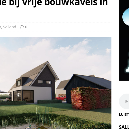
e bij vrije bouwkavels in
a
,
Salland
0
LUIS
SAL