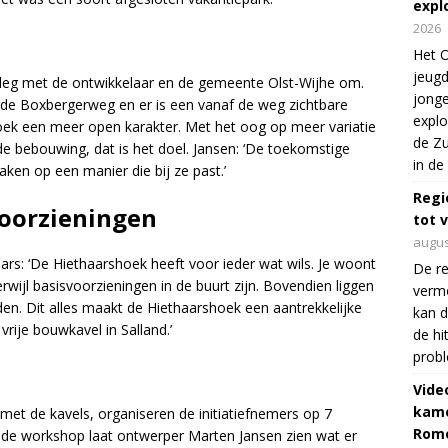
expl
2026
Het O
jeugd
rleg met de ontwikkelaar en de gemeente Olst-Wijhe om.
jonge
 de Boxbergerweg en er is een vanaf de weg zichtbare
explo
oek een meer open karakter. Met het oog op meer variatie
de Zu
rde bebouwing, dat is het doel. Jansen: ‘De toekomstige
in de
ken op een manier die bij ze past.’
Regi
voorzieningen
tot 
augus
rs: ‘De Hiethaarshoek heeft voor ieder wat wils. Je woont
De re
wijl basisvoorzieningen in de buurt zijn. Bovendien liggen
verm
den. Dit alles maakt de Hiethaarshoek een aantrekkelijke
kan d
rije bouwkavel in Salland.’
de hi
prob
Vide
kame
et de kavels, organiseren de initiatiefnemers op 7
Rom
 de workshop laat ontwerper Marten Jansen zien wat er