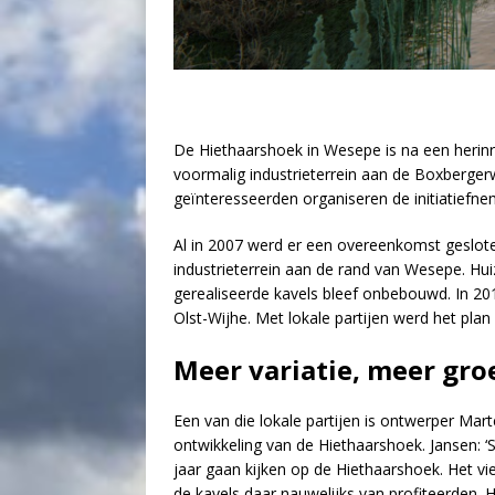
De Hiethaarshoek in Wesepe is na een herinr
voormalig industrieterrein aan de Boxbergerw
geïnteresseerden organiseren de initiatiefn
Al in 2007 werd er een overeenkomst geslot
industrieterrein aan de rand van Wesepe. Hu
gerealiseerde kavels bleef onbebouwd. In 2
Olst-Wijhe. Met lokale partijen werd het pla
Meer variatie, meer gro
Een van die lokale partijen is ontwerper Marte
ontwikkeling van de Hiethaarshoek. Jansen: 
jaar gaan kijken op de Hiethaarshoek. Het vi
de kavels daar nauwelijks van profiteerden. 