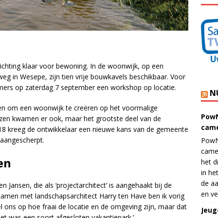
ichting klaar voor bewoning. In de woonwijk, op een
eg in Wesepe, zijn tien vrije bouwkavels beschikbaar. Voor
emers op zaterdag 7 september een workshop op locatie.
N
en om een woonwijk te creëren op het voormalige
PowN
izen kwamen er ook, maar het grootste deel van de
came
018 kreeg de ontwikkelaar een nieuwe kans van de gemeente
n aangescherpt.
PowN
came
en
het d
in he
de aa
n Jansen, die als ‘projectarchitect’ is aangehaakt bij de
en ve
‘Samen met landschapsarchitect Harry ten Have ben ik vorig
el ons op hoe fraai de locatie en de omgeving zijn, maar dat
Jeug
Het was een soort afgesloten vakantiepark.’