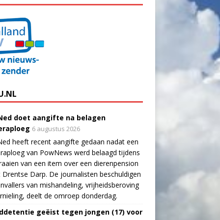
U.NL
ed doet aangifte na belagen
raploeg
6 augustus 2026
ed heeft recent aangifte gedaan nadat een
raploeg van PowNews werd belaagd tijdens
raaien van een item over een dierenpension
t Drentse Darp. De journalisten beschuldigen
nvallers van mishandeling, vrijheidsberoving
rnieling, deelt de omroep donderdag.
ddetentie geëist tegen jongen (17) voor