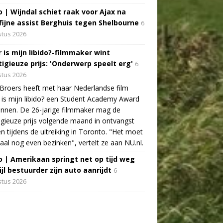
o | Wijndal schiet raak voor Ajax na
fijne assist Berghuis tegen Shelbourne
6
tus 2026
 is mijn libido?-filmmaker wint
tigieuze prijs: 'Onderwerp speelt erg'
6
tus 2026
Broers heeft met haar Nederlandse film
is mijn libido? een Student Academy Award
nnen. De 26-jarige filmmaker mag de
igieuze prijs volgende maand in ontvangst
 tijdens de uitreiking in Toronto. "Het moet
aal nog even bezinken", vertelt ze aan NU.nl.
o | Amerikaan springt net op tijd weg
jl bestuurder zijn auto aanrijdt
6
tus 2026