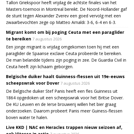
Tallon Griekspoor heeft vrijdag de achtste finales van het
Masters-toernooi in Montreal bereikt. De Noord-Hollander gaf
de stunt tegen Alexander Zverev een goed vervolg met een
zwaarbevochten zege op Matteo Arnaldi: 3-6, 6-4 en 6-3.
Migrant komt om bij poging Ceuta met een paraglider
te bereiken
7 augustus 2026
Een jonge migrant is vrijdag omgekomen toen hij met een
paraglider de Spaanse exclave Ceuta probeerde te bereiken.
De man belandde tijdens zijn poging in zee. De Guardia Civil in
Ceuta heeft zijn lichaam geborgen.
Belgische duiker haalt Guinness-flessen uit 19e-eeuws
scheepswrak voor Dover
7 augustus 2026
De Belgische duiker Stef Panis heeft een fles Guinness uit
1864 opgedoken uit een scheepswrak voor het Britse Dover.
De KU Leuven en de Ierse brouwerij willen het bier graag
onderzoeken. Daarom probeert Panis meer Guiness-flessen
boven water te halen.
Live KKD | NAC en Heracles trappen nieuw seizoen af,
ook Vitesse in actie