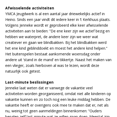
Afwisselende activiteiten
YMCA Jeugdwerk is al een aantal jaar driewekelijks actief in
Heino. Sinds een jaar vindt dit iedere keer in ‘t Kerkhuus plaats.
Volgens Jenneke wordt er geprobeerd elke keer afwisselende
activiteiten aan te bieden: ”De ene keer zijn we actief bezig en
hebben we waterpret, de andere keer zijn we weer wat
creatiever en gaan we blindbakken. Bij het blindbakken werd
het ene kind geblinddoekt en moest het andere kind helpen.”
Het buitenspelen bestaat aankomende woensdag onder
andere uit ‘stand in de mand’ en tikkertje. Naast het maken van
een vlieger, zoals hierboven al was te lezen
,
wordt deze
natuurlijk ook getest.
Last-minute beslissingen
Jenneke laat weten dat er vanwege de vakantie veel
activiteiten worden georganiseerd, omdat niet alle kinderen op
vakantie kunnen en zo toch nog een leuke middag hebben. De
vakantie heeft er overigens ook mee te maken dat er, net als
nu, weinig tot geen aanmeldingen binnenkomen: ”Ouders
bepalen zelf last-minute wat ze willen gaan doen. Meestal zijn