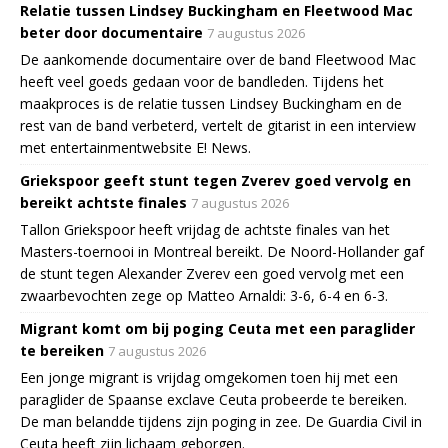
Relatie tussen Lindsey Buckingham en Fleetwood Mac
beter door documentaire
7 augustus 2026
De aankomende documentaire over de band Fleetwood Mac
heeft veel goeds gedaan voor de bandleden. Tijdens het
maakproces is de relatie tussen Lindsey Buckingham en de
rest van de band verbeterd, vertelt de gitarist in een interview
met entertainmentwebsite E! News.
Griekspoor geeft stunt tegen Zverev goed vervolg en
bereikt achtste finales
7 augustus 2026
Tallon Griekspoor heeft vrijdag de achtste finales van het
Masters-toernooi in Montreal bereikt. De Noord-Hollander gaf
de stunt tegen Alexander Zverev een goed vervolg met een
zwaarbevochten zege op Matteo Arnaldi: 3-6, 6-4 en 6-3.
Migrant komt om bij poging Ceuta met een paraglider
te bereiken
7 augustus 2026
Een jonge migrant is vrijdag omgekomen toen hij met een
paraglider de Spaanse exclave Ceuta probeerde te bereiken.
De man belandde tijdens zijn poging in zee. De Guardia Civil in
Ceuta heeft zijn lichaam geborgen.