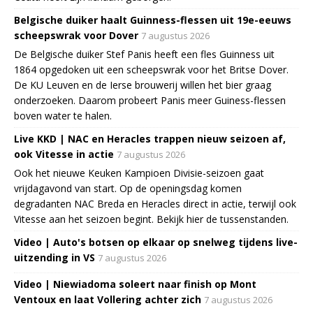
Belgische duiker haalt Guinness-flessen uit 19e-eeuws
scheepswrak voor Dover
7 augustus 2026
De Belgische duiker Stef Panis heeft een fles Guinness uit
1864 opgedoken uit een scheepswrak voor het Britse Dover.
De KU Leuven en de Ierse brouwerij willen het bier graag
onderzoeken. Daarom probeert Panis meer Guiness-flessen
boven water te halen.
Live KKD | NAC en Heracles trappen nieuw seizoen af,
ook Vitesse in actie
7 augustus 2026
Ook het nieuwe Keuken Kampioen Divisie-seizoen gaat
vrijdagavond van start. Op de openingsdag komen
degradanten NAC Breda en Heracles direct in actie, terwijl ook
Vitesse aan het seizoen begint. Bekijk hier de tussenstanden.
Video | Auto's botsen op elkaar op snelweg tijdens live-
uitzending in VS
7 augustus 2026
Video | Niewiadoma soleert naar finish op Mont
Ventoux en laat Vollering achter zich
7 augustus 2026