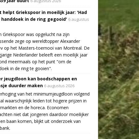
639 jaar duurt
6 augustus 2026
 helpt Griekspoor in moeilijk jaar: 'Had
a handdoek in de ring gegooid'
6 augustus
n Griekspoor was opgelucht na zijn
ssende zege op wereldtopper Alexander
v op het Masters-toernooi van Montreal. De
gjarige Nederlander beleeft een moeilijk jaar
tond meermaals op het punt "om de
oek in de ring te gooien".
r jeugdloon kan boodschappen en
asje duurder maken
6 augustus 2026
erhoging van het minimumjeugdloon volgend
zal waarschijnlijk leiden tot hogere prijzen in
rmarkten en de horeca. Economen
chten niet dat jongeren daardoor moeilijker
en baan komen, blijkt uit onderzoek van
bank.