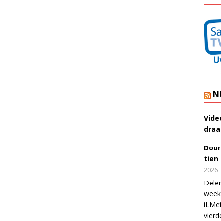
N
Vide
draa
Door
tien
2026
Delen
week 
iLMet
vierd