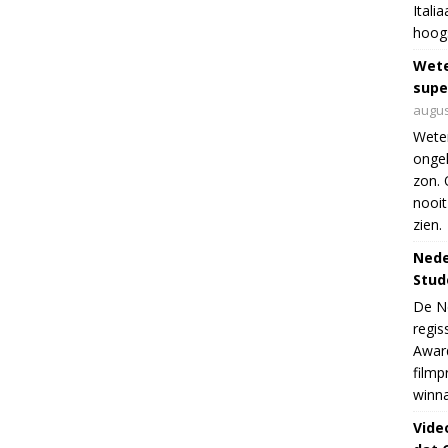
Itali
hoogs
Wet
supe
augus
Weten
ongek
zon. 
nooit
zien.
Nede
Stud
De Ne
regis
Award
filmp
winna
Vide