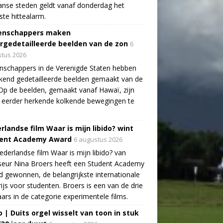
aanse steden geldt vanaf donderdag het
te hittealarm.
enschappers maken
rgedetailleerde beelden van de zon
6
tus 2026
schappers in de Verenigde Staten hebben
end gedetailleerde beelden gemaakt van de
Op de beelden, gemaakt vanaf Hawaï, zijn
 eerder herkende kolkende bewegingen te
rlandse film Waar is mijn libido? wint
ent Academy Award
6 augustus 2026
derlandse film Waar is mijn libido? van
seur Nina Broers heeft een Student Academy
 gewonnen, de belangrijkste internationale
rijs voor studenten. Broers is een van de drie
ars in de categorie experimentele films.
o | Duits orgel wisselt van toon in stuk