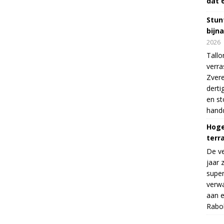
dat 
Stunt
bijn
2026
Tallo
verra
Zvere
derti
en s
handd
Hoge
terr
De v
jaar 
supe
verwa
aan e
Rabo