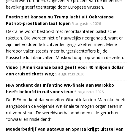
geschreven bronnen. Ongeveer 90 procent van de inheemse
bevolking stierf toentertijd door Europese virussen.
Poetin ziet kansen nu Trump lucht uit Oekraïense
Patriot-proefballon laat lopen
5 augustus 2026
Oekraïne wordt bestookt met recordaantallen ballistische
raketten. Die worden niet of nauwelijks neergehaald, want er
zijn niet voldoende luchtverdedigingsraketten meer. Mede
hierdoor vallen steeds meer burgerslachtoffers bij de
Russische luchtaanvallen. Moskou hoopt op wind in de zeilen.
Video | Amerikaanse band geeft voor 40 miljoen dollar
aan cruisetickets weg
5 augustus 2026
FIFA ontkent dat Infantino WK-finale aan Marokko
heeft beloofd in ruil voor steun
5 augustus 2026
De FIFA ontkent dat voorzitter Gianni Infantino Marokko heeft
aangeboden de volgende WK-finale te mogen organiseren in
ruil voor steun. De wereldvoetbalbond noemt de geruchten
"onwaar en misleidend".
Moederbedrijf van Batavus en Sparta krijgt uitstel van