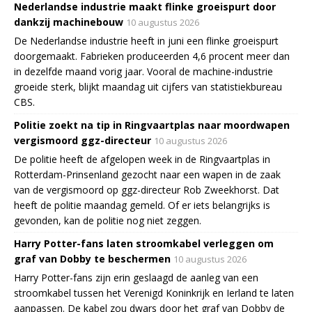
Nederlandse industrie maakt flinke groeispurt door
dankzij machinebouw
10 augustus 2026
De Nederlandse industrie heeft in juni een flinke groeispurt
doorgemaakt. Fabrieken produceerden 4,6 procent meer dan
in dezelfde maand vorig jaar. Vooral de machine-industrie
groeide sterk, blijkt maandag uit cijfers van statistiekbureau
CBS.
Politie zoekt na tip in Ringvaartplas naar moordwapen
vergismoord ggz-directeur
10 augustus 2026
De politie heeft de afgelopen week in de Ringvaartplas in
Rotterdam-Prinsenland gezocht naar een wapen in de zaak
van de vergismoord op ggz-directeur Rob Zweekhorst. Dat
heeft de politie maandag gemeld. Of er iets belangrijks is
gevonden, kan de politie nog niet zeggen.
Harry Potter-fans laten stroomkabel verleggen om
graf van Dobby te beschermen
10 augustus 2026
Harry Potter-fans zijn erin geslaagd de aanleg van een
stroomkabel tussen het Verenigd Koninkrijk en Ierland te laten
aanpassen. De kabel zou dwars door het graf van Dobby de