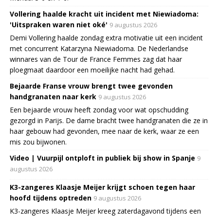
Vollering haalde kracht uit incident met Niewiadoma:
'Uitspraken waren niet oké'
9 augustus 2026
Demi Vollering haalde zondag extra motivatie uit een incident
met concurrent Katarzyna Niewiadoma. De Nederlandse
winnares van de Tour de France Femmes zag dat haar
ploegmaat daardoor een moeilijke nacht had gehad.
Bejaarde Franse vrouw brengt twee gevonden
handgranaten naar kerk
9 augustus 2026
Een bejaarde vrouw heeft zondag voor wat opschudding
gezorgd in Parijs. De dame bracht twee handgranaten die ze in
haar gebouw had gevonden, mee naar de kerk, waar ze een
mis zou bijwonen.
Video | Vuurpijl ontploft in publiek bij show in Spanje
9
augustus 2026
K3-zangeres Klaasje Meijer krijgt schoen tegen haar
hoofd tijdens optreden
9 augustus 2026
K3-zangeres Klaasje Meijer kreeg zaterdagavond tijdens een