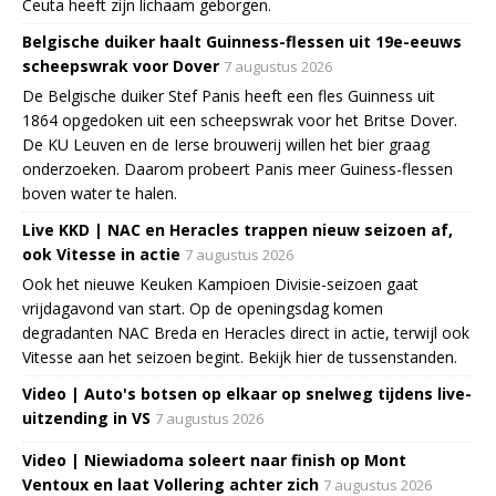
Ceuta heeft zijn lichaam geborgen.
Belgische duiker haalt Guinness-flessen uit 19e-eeuws
scheepswrak voor Dover
7 augustus 2026
De Belgische duiker Stef Panis heeft een fles Guinness uit
1864 opgedoken uit een scheepswrak voor het Britse Dover.
De KU Leuven en de Ierse brouwerij willen het bier graag
onderzoeken. Daarom probeert Panis meer Guiness-flessen
boven water te halen.
Live KKD | NAC en Heracles trappen nieuw seizoen af,
ook Vitesse in actie
7 augustus 2026
Ook het nieuwe Keuken Kampioen Divisie-seizoen gaat
vrijdagavond van start. Op de openingsdag komen
degradanten NAC Breda en Heracles direct in actie, terwijl ook
Vitesse aan het seizoen begint. Bekijk hier de tussenstanden.
Video | Auto's botsen op elkaar op snelweg tijdens live-
uitzending in VS
7 augustus 2026
Video | Niewiadoma soleert naar finish op Mont
Ventoux en laat Vollering achter zich
7 augustus 2026