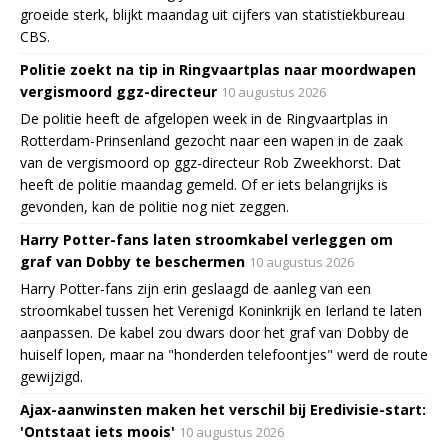
groeide sterk, blijkt maandag uit cijfers van statistiekbureau
CBS.
Politie zoekt na tip in Ringvaartplas naar moordwapen
vergismoord ggz-directeur
10 augustus 2026
De politie heeft de afgelopen week in de Ringvaartplas in
Rotterdam-Prinsenland gezocht naar een wapen in de zaak
van de vergismoord op ggz-directeur Rob Zweekhorst. Dat
heeft de politie maandag gemeld. Of er iets belangrijks is
gevonden, kan de politie nog niet zeggen.
Harry Potter-fans laten stroomkabel verleggen om
graf van Dobby te beschermen
10 augustus 2026
Harry Potter-fans zijn erin geslaagd de aanleg van een
stroomkabel tussen het Verenigd Koninkrijk en Ierland te laten
aanpassen. De kabel zou dwars door het graf van Dobby de
huiself lopen, maar na "honderden telefoontjes" werd de route
gewijzigd.
Ajax-aanwinsten maken het verschil bij Eredivisie-start:
'Ontstaat iets moois'
10 augustus 2026