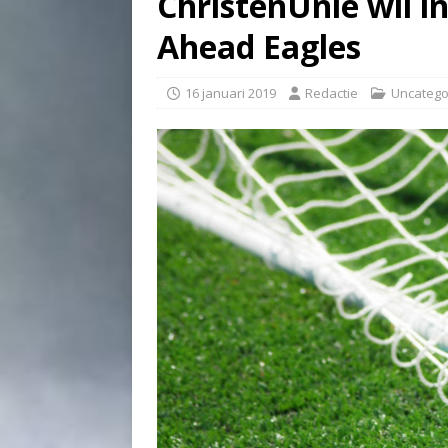
ChristenUnie wil inz
Ahead Eagles
16 januari 2019
Redactie
Uncatego