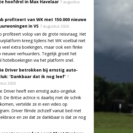
te hoofdrol in Max Havelaar
7 augustus
nb profiteert van WK met 150.000 nieuwe
uurwoningen in VS
7 augustus 2026
b profiteert volop van de grote reisvraag. Het
urplatform kreeg tijdens het WK voetbal niet
n veel extra boekingen, maar ook een flinke
 nieuwe verhuurders. Tegelijk groeit het
l hotelboekingen via het platform snel.
ie Driver betrokken bij ernstig auto-
luk: 'Dankbaar dat ik nog leef'
7
tus 2026
e Driver heeft een ernstig auto-ongeluk
. De Britse actrice is daarbij met de schrik
ekomen, vertelde ze in een video op
gram. Driver filmde zichzelf vanuit bed met
ekbrace en zei dat ze dankbaar is dat ze nog