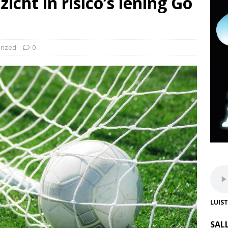
icht in risico’s lening Go
rized
0
LUIS
SAL