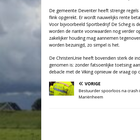
De gemeente Deventer heeft strenge regels v
flink opgerekt. Er wordt nauwelijks rente bet
Voor bijvoorbeeld Sportbedrijf De Scheg is d
worden de riante voorwaarden nog verder op
zakelijker houding mag aannemen tegenover G
worden bezuinigd, zo simpel is het.
De ChristenUnie heeft bovendien sterk de ind
genomen is: zonder fatsoenlijke toetsing aan
debacle met de Viking opnieuw de vraag op of
VORIGE
Bestuurder spoorloos na crash 
Mariënheem