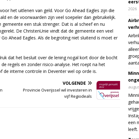
eers
2026
oor het uitlenen van geld. Voor Go Ahead Eagles zijn die
aald en de voorwaarden zijn veel soepeler dan gebruikelijk.
Airb
e gemeente een stuk strenger. Dat is al scheef en nu
verh
gerekt. De ChristenUnie vindt dat de gemeente een veel
Airbn
o Ahead Eagles. Als de begroting niet sluitend is moet er
verhu
allee
groep
ruk dat het besluit over de lening nogal kort door de bocht
aanta
 de regels en zonder risico-analyse. Het roept na het
 de interne controle in Deventer wel op orde is.
Minn
onge
VOLGENDE
augus
in
Provincie Overijssel wil investeren in
Minni
vijf Regiodeals
gehad
vrijg
Insta
een n
leeft.