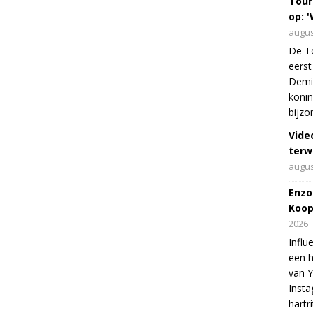
Tour
op: '
augus
De To
eerst
Demi 
konin
bijzo
Vide
terw
augus
Enzo
Koop
2026
Influ
een h
van 
Insta
hartr