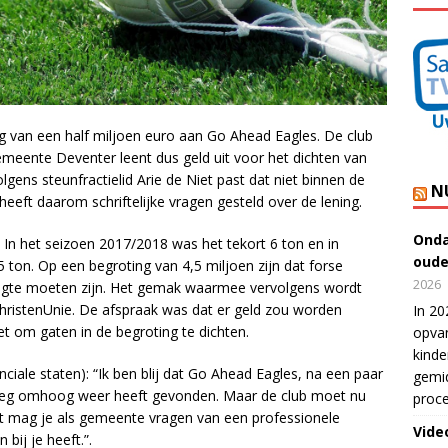
ng van een half miljoen euro aan Go Ahead Eagles. De club
gemeente Deventer leent dus geld uit voor het dichten van
lgens steunfractielid Arie de Niet past dat niet binnen de
N
eeft daarom schriftelijke vragen gesteld over de lening.
Onda
. In het seizoen 2017/2018 was het tekort 6 ton en in
oude
ton. Op een begroting van 4,5 miljoen zijn dat forse
2026
oogte moeten zijn. Het gemak waarmee vervolgens wordt
hristenUnie. De afspraak was dat er geld zou worden
In 20
t om gaten in de begroting te dichten.
opvan
kinde
ciale staten): “Ik ben blij dat Go Ahead Eagles, na een paar
gemid
 weg omhoog weer heeft gevonden. Maar de club moet nu
proce
at mag je als gemeente vragen van een professionele
Vide
bij je heeft.”.