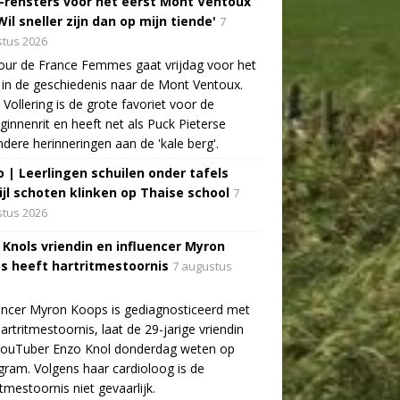
-rensters voor het eerst Mont Ventoux
Wil sneller zijn dan op mijn tiende'
7
tus 2026
ur de France Femmes gaat vrijdag voor het
 in de geschiedenis naar de Mont Ventoux.
Vollering is de grote favoriet voor de
ginnenrit en heeft net als Puck Pieterse
ndere herinneringen aan de 'kale berg'.
o | Leerlingen schuilen onder tafels
ijl schoten klinken op Thaise school
7
tus 2026
 Knols vriendin en influencer Myron
s heeft hartritmestoornis
7 augustus
encer Myron Koops is gediagnosticeerd met
artritmestoornis, laat de 29-jarige vriendin
YouTuber Enzo Knol donderdag weten op
gram. Volgens haar cardioloog is de
itmestoornis niet gevaarlijk.