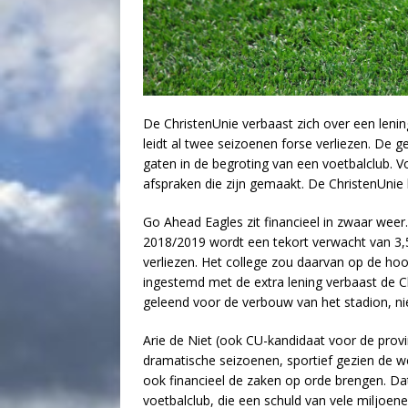
De ChristenUnie verbaast zich over een leni
leidt al twee seizoenen forse verliezen. De 
gaten in de begroting van een voetbalclub. Vo
afspraken die zijn gemaakt. De ChristenUnie h
Go Ahead Eagles zit financieel in zwaar weer
2018/2019 wordt een tekort verwacht van 3,5 
verliezen. Het college zou daarvan op de h
ingestemd met de extra lening verbaast de C
geleend voor de verbouw van het stadion, nie
Arie de Niet (ook CU-kandidaat voor de provin
dramatische seizoenen, sportief gezien de
ook financieel de zaken op orde brengen. D
voetbalclub, die een schuld van vele miljoenen 