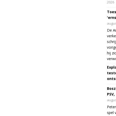
2026
Toes
'erns
augus
De Am
verke
schri
vorig
hij z
verw
Expl
test
onts
Bosz
PSV,
augus
Peter
spel 