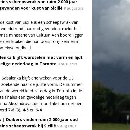
ins scheepswrak van ruim 2.000 jaar
gevonden voor kust van Sicilië
9 augustus
de kust van Sicilië is een scheepswrak van
tweeduizend jaar oud gevonden, meldt het
aanse ministerie van Cultuur. Aan boord liggen
rden kruiken die hun oorsprong kennen in
omeinse oudheid.
lenka blijft worstelen met vorm en lijdt
elige nederlaag in Toronto
9 augustus
 Sabalenka blijft drie weken voor de US
 zoekende naar de juiste vorm. De nummer
an de wereld leed zaterdag in Toronto in de
te finales een gevoelige nederlaag tegen
rina Alexandrova, de mondiale nummer tien.
erd 7-6 (3), 4-6 en 6-4.
o | Duikers vinden ruim 2.000 jaar oud
ins scheepswrak bij Sicilië
9 augustus