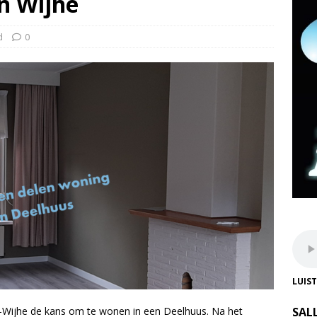
n Wijhe
d
0
LUIS
t-Wijhe de kans om te wonen in een Deelhuus. Na het
SAL