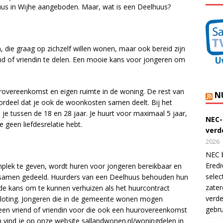
uus in Wijhe aangeboden. Maar, wat is een Deelhuus?
 die graag op zichzelf willen wonen, maar ook bereid zijn
d of vriendin te delen. Een mooie kans voor jongeren om
urovereenkomst en eigen ruimte in de woning. De rest van
N
ordeel dat je ook de woonkosten samen deelt. Bij het
 tussen de 18 en 28 jaar. Je huurt voor maximaal 5 jaar,
NEC-
geen liefdesrelatie hebt.
verde
2026
NEC b
Eredi
lek te geven, wordt huren voor jongeren bereikbaar en
selec
 samen gedeeld. Huurders van een Deelhuus behouden hun
zater
s de kans om te kunnen verhuizen als het huurcontract
verde
a loting. Jongeren die in de gemeente wonen mogen
gebru
 een vriend of vriendin voor die ook een huurovereenkomst
n vind je op onze website sallandwonen.nl/woningdelen in