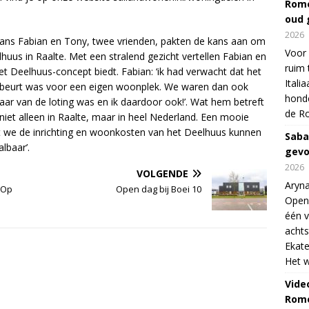
Rome
oud 
2026
 kans Fabian en Tony, twee vrienden, pakten de kans aan om
Voor 
huus in Raalte. Met een stralend gezicht vertellen Fabian en
ruim 
et Deelhuus-concept biedt. Fabian: ‘ik had verwacht dat het
Itali
e beurt was voor een eigen woonplek. We waren dan ook
honde
ar van de loting was en ik daardoor ook!’. Wat hem betreft
de R
et alleen in Raalte, maar in heel Nederland. Een mooie
at we de inrichting en woonkosten van het Deelhuus kunnen
Saba
lbaar’.
gevo
2026
VOLGENDE
Aryna
 Op
Open dag bij Boei 10
Open
één v
achts
Ekate
Het w
Vide
Rome