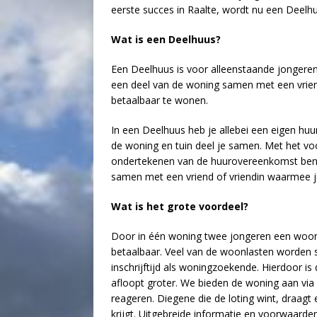
eerste succes in Raalte, wordt nu een Deelh
Wat is een Deelhuus?
Een Deelhuus is voor alleenstaande jongeren,
een deel van de woning samen met een vrien
betaalbaar te wonen.
In een Deelhuus heb je allebei een eigen hu
de woning en tuin deel je samen. Met het vo
ondertekenen van de huurovereenkomst ben je
samen met een vriend of vriendin waarmee je 
Wat is het grote voordeel?
Door in één woning twee jongeren een woonp
betaalbaar. Veel van de woonlasten worden
inschrijftijd als woningzoekende. Hierdoor i
afloopt groter. We bieden de woning aan vi
reageren. Diegene die de loting wint, draagt
krijgt. Uitgebreide informatie en voorwaarde