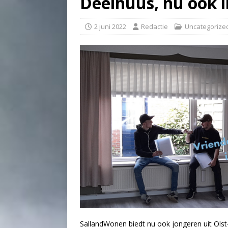
Deelhuus, nu ook i
2 juni 2022
Redactie
Uncategorize
SallandWonen biedt nu ook jongeren uit Ols