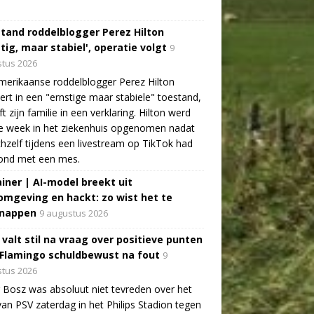
tand roddelblogger Perez Hilton
tig, maar stabiel', operatie volgt
9
tus 2026
erikaanse roddelblogger Perez Hilton
ert in een "ernstige maar stabiele" toestand,
jft zijn familie in een verklaring. Hilton werd
e week in het ziekenhuis opgenomen nadat
ichzelf tijdens een livestream op TikTok had
ond met een mes.
ainer | AI-model breekt uit
omgeving en hackt: zo wist het te
nappen
9 augustus 2026
 valt stil na vraag over positieve punten
 Flamingo schuldbewust na fout
9
tus 2026
 Bosz was absoluut niet tevreden over het
van PSV zaterdag in het Philips Stadion tegen