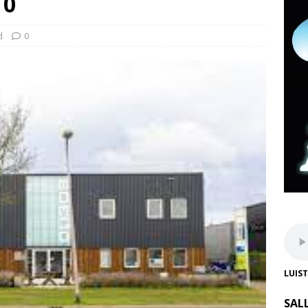
10
d
0
LUIS
SAL