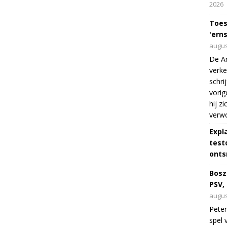
2026
Toes
'erns
augus
De Am
verke
schri
vorig
hij z
verw
Expl
test
onts
Bosz
PSV,
augus
Peter
spel 