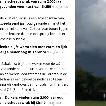
ins scheepswrak van ruim 2.000 jaar
gevonden voor kust van Sicilië
9 augustus
de kust van Sicilië is een scheepswrak van
tweeduizend jaar oud gevonden, meldt het
aanse ministerie van Cultuur. Aan boord liggen
rden kruiken die hun oorsprong kennen in
omeinse oudheid.
lenka blijft worstelen met vorm en lijdt
elige nederlaag in Toronto
9 augustus
 Sabalenka blijft drie weken voor de US
 zoekende naar de juiste vorm. De nummer
an de wereld leed zaterdag in Toronto in de
te finales een gevoelige nederlaag tegen
rina Alexandrova, de mondiale nummer tien.
erd 7-6 (3), 4-6 en 6-4.
o | Duikers vinden ruim 2.000 jaar oud
ins scheepswrak bij Sicilië
9 augustus