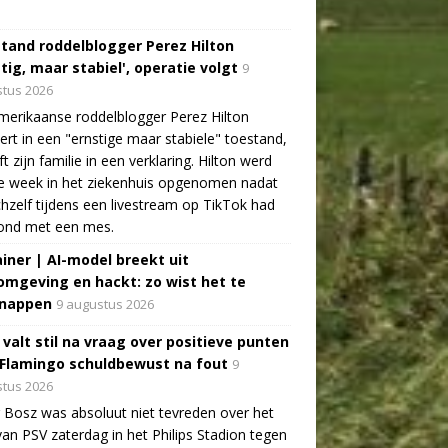
tand roddelblogger Perez Hilton
tig, maar stabiel', operatie volgt
9
tus 2026
erikaanse roddelblogger Perez Hilton
ert in een "ernstige maar stabiele" toestand,
jft zijn familie in een verklaring. Hilton werd
e week in het ziekenhuis opgenomen nadat
ichzelf tijdens een livestream op TikTok had
ond met een mes.
ainer | AI-model breekt uit
omgeving en hackt: zo wist het te
nappen
9 augustus 2026
 valt stil na vraag over positieve punten
 Flamingo schuldbewust na fout
9
tus 2026
 Bosz was absoluut niet tevreden over het
van PSV zaterdag in het Philips Stadion tegen