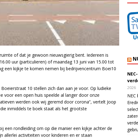
ruimte of dat je gewoon nieuwsgierig bent. Iedereen is
N
.00 uur (particulieren) of maandag 13 juni van 15.00 tot
 dag een kijkje te komen nemen bij bedrijvencentrum Boei10
NEC-
verde
2026
oeierstraat 10 stellen zich dan aan je voor. Op ludieke
dee voor een open huis speelde al langer door onze
NEC b
tiatieven werden ook wij geremd door corona”, vertelt Joop
Eredi
ie inmiddels te boek staat als het grootste
selec
zater
verde
ij een rondleiding om op die manier een kijkje achter de
gebru
 allerlei activiteiten voor kinderen en er staan