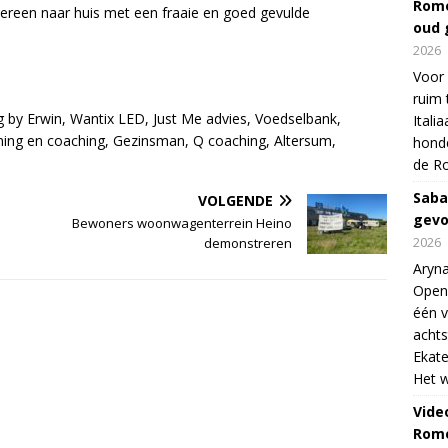
Rome
ereen naar huis met een fraaie en goed gevulde
oud 
2026
Voor 
ruim 
g by Erwin, Wantix LED, Just Me advies, Voedselbank,
Itali
ining en coaching, Gezinsman, Q coaching, Altersum,
honde
de R
Saba
VOLGENDE
gevo
Bewoners woonwagenterrein Heino
2026
demonstreren
Aryna
Open
één v
achts
Ekate
Het w
Vide
Rome