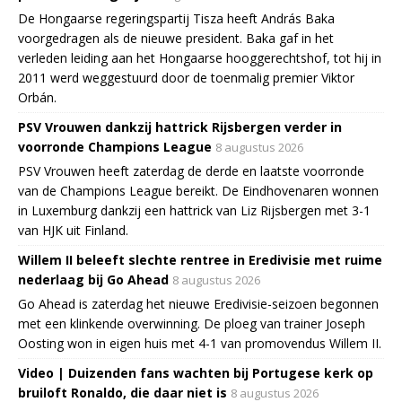
De Hongaarse regeringspartij Tisza heeft András Baka
voorgedragen als de nieuwe president. Baka gaf in het
verleden leiding aan het Hongaarse hooggerechtshof, tot hij in
2011 werd weggestuurd door de toenmalig premier Viktor
Orbán.
PSV Vrouwen dankzij hattrick Rijsbergen verder in
voorronde Champions League
8 augustus 2026
PSV Vrouwen heeft zaterdag de derde en laatste voorronde
van de Champions League bereikt. De Eindhovenaren wonnen
in Luxemburg dankzij een hattrick van Liz Rijsbergen met 3-1
van HJK uit Finland.
Willem II beleeft slechte rentree in Eredivisie met ruime
nederlaag bij Go Ahead
8 augustus 2026
Go Ahead is zaterdag het nieuwe Eredivisie-seizoen begonnen
met een klinkende overwinning. De ploeg van trainer Joseph
Oosting won in eigen huis met 4-1 van promovendus Willem II.
Video | Duizenden fans wachten bij Portugese kerk op
bruiloft Ronaldo, die daar niet is
8 augustus 2026