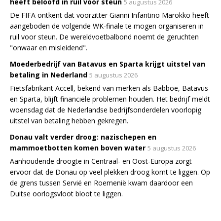
heeft beloofd in ruil voor steun
5 augustus 2026
De FIFA ontkent dat voorzitter Gianni Infantino Marokko heeft
aangeboden de volgende WK-finale te mogen organiseren in
ruil voor steun. De wereldvoetbalbond noemt de geruchten
"onwaar en misleidend".
Moederbedrijf van Batavus en Sparta krijgt uitstel van
betaling in Nederland
5 augustus 2026
Fietsfabrikant Accell, bekend van merken als Babboe, Batavus
en Sparta, blijft financiële problemen houden. Het bedrijf meldt
woensdag dat de Nederlandse bedrijfsonderdelen voorlopig
uitstel van betaling hebben gekregen.
Donau valt verder droog: nazischepen en
mammoetbotten komen boven water
5 augustus 2026
Aanhoudende droogte in Centraal- en Oost-Europa zorgt
ervoor dat de Donau op veel plekken droog komt te liggen. Op
de grens tussen Servië en Roemenië kwam daardoor een
Duitse oorlogsvloot bloot te liggen.