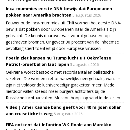
Inca-mummies eerste DNA-bewijs dat Europeanen
pokken naar Amerika brachten
5 augustus 2026
Eeuwenoude Inca-mummies uit Chili vormen het eerste DNA-
bewijs dat pokken door Europeanen naar de Amerika's zijn
gebracht. De kennis daarover was vooral gebaseerd op
geschreven bronnen. Ongeveer 90 procent van de inheemse
bevolking stierf toentertijd door Europese virussen.
Poetin ziet kansen nu Trump lucht uit Oekraïense
Patriot-proefballon laat lopen
5 augustus 2026
Oekraïne wordt bestookt met recordaantallen ballistische
raketten. Die worden niet of nauwelijks neergehaald, want er
zijn niet voldoende luchtverdedigingsraketten meer. Mede
hierdoor vallen steeds meer burgerslachtoffers bij de
Russische luchtaanvallen. Moskou hoopt op wind in de zeilen.
Video | Amerikaanse band geeft voor 40 miljoen dollar
aan cruisetickets weg
5 augustus 2026
FIFA ontkent dat Infantino WK-finale aan Marokko