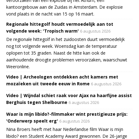
veroorzaken van een explosie bij het Atrium, een
kantoorgebouw aan de Zuidas in Amsterdam. De explosie
vond plaats in de nacht van 15 op 16 maart.
Regionale hittegolf houdt vermoedelijk aan tot
volgende week: 'Tropisch warm'
6 augustus 2026
De regionale hittegolf in het zuidoosten duurt vermoedelijk
nog tot volgende week. Woensdag kan de temperatuur
oplopen tot 35 graden. Naast de hitte kan ook de
aanhoudende droogte problemen veroorzaken, waarschuwt
Weeronline.
Video | Archeologen ontdekken acht kamers met
mozaïeken uit tweede eeuw in Rome
6 augustus 2026
Video | Wijndal schiet raak voor Ajax na haarfijne assist
Berghuis tegen Shelbourne
6 augustus 2026
Waar is mijn libido?-filmmaker wint prestigieuze prijs:
'Onderwerp speelt erg'
6 augustus 2026
Nina Broers heeft met haar Nederlandse film Waar is mijn
libido? een Student Academy Award gewonnen. De 26-jarige