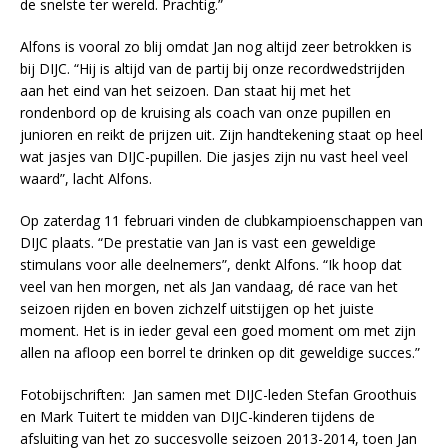
de snelste ter wereld. Prachtig.”
Alfons is vooral zo blij omdat Jan nog altijd zeer betrokken is
bij DIJC. “Hij is altijd van de partij bij onze recordwedstrijden
aan het eind van het seizoen. Dan staat hij met het
rondenbord op de kruising als coach van onze pupillen en
junioren en reikt de prijzen uit. Zijn handtekening staat op heel
wat jasjes van DIJC-pupillen. Die jasjes zijn nu vast heel veel
waard”, lacht Alfons.
Op zaterdag 11 februari vinden de clubkampioenschappen van
DIJC plaats. “De prestatie van Jan is vast een geweldige
stimulans voor alle deelnemers”, denkt Alfons. “Ik hoop dat
veel van hen morgen, net als Jan vandaag, dé race van het
seizoen rijden en boven zichzelf uitstijgen op het juiste
moment. Het is in ieder geval een goed moment om met zijn
allen na afloop een borrel te drinken op dit geweldige succes.”
Fotobijschriften: Jan samen met DIJC-leden Stefan Groothuis
en Mark Tuitert te midden van DIJC-kinderen tijdens de
afsluiting van het zo succesvolle seizoen 2013-2014, toen Jan