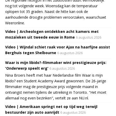
De regionale hittegolf in het zuidoosten duurt vermoedelijk
nog tot volgende week. Woensdag kan de temperatuur
oplopen tot 35 graden. Naast de hitte kan ook de
aanhoudende droogte problemen veroorzaken, waarschuwt
Weeronline.
Video | Archeologen ontdekken acht kamers met
mozaïeken uit tweede eeuw in Rome
6 augustus 2026
Video | Wijndal schiet raak voor Ajax na haarfijne assist
Berghuis tegen Shelbourne
6 augustus 2026
Waar is mijn libido?-filmmaker wint prestigieuze prijs:
'Onderwerp speelt erg'
6 augustus 2026
Nina Broers heeft met haar Nederlandse film Waar is mijn
libido? een Student Academy Award gewonnen. De 26-jarige
filmmaker mag de prestigieuze prijs volgende maand in
ontvangst nemen tijdens de uitreiking in Toronto. "Het moet
allemaal nog even bezinken", vertelt ze aan NU.nl.
Video | Amerikaan springt net op tijd weg terwijl
bestuurder zijn auto aanrijdt
6 augustus 2026