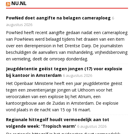
NU.NL
PowNed doet aangifte na belagen cameraploeg
6
augustus 2026
PowNed heeft recent aangifte gedaan nadat een cameraploeg
van PowNews werd belaagd tijdens het draaien van een item
over een dierenpension in het Drentse Darp. De journalisten
beschuldigen de aanvallers van mishandeling, vrijheidsberoving
en vernieling, deelt de omroep donderdag.
Jeugddetentie geëist tegen jongen (17) voor explosie
bij kantoor in Amsterdam
6 augustus 2026
Het Openbaar Ministerie heeft een jaar jeugddetentie geëist
tegen een zeventienjarige jongen uit Uithoorn voor het
veroorzaken van een explosie bij het Atrium, een
kantoorgebouw aan de Zuidas in Amsterdam. De explosie
vond plaats in de nacht van 15 op 16 maart.
Regionale hittegolf houdt vermoedelijk aan tot
volgende week: 'Tropisch warm'
6 augustus 2026