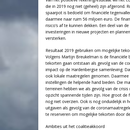
die in 2019 nog niet (geheel) zijn afgerond.
spaarpot is bedoeld om financiële tegenvall
daarmee naar ruim 56 miljoen euro. De financ
risico’s af te kunnen dekken. Een deel van d
investeringen in nieuwe projecten en plan
versterken.
Resultaat 2019 gebruiken om mogelijke teko
Volgens Martijn Breukelman is de financiële 
tekorten gaan ontstaan als gevolg van de cor
impact op de Hardenbergse samenleving. Da
ook lokale maatregelen genomen. Daarmee w
instellingen de helpende hand bieden. Die m
terreinen hebben we als gevolg van de crisis
opzicht spannende tijden zijn. Hoe groot de 
nog niet overzien. Ook is nog onduidelijk i
uitgaven als gevolg van de coronamaatregele
te reserveren om mogelijke tekorten door de
Ambities uit het coalitieakkoord