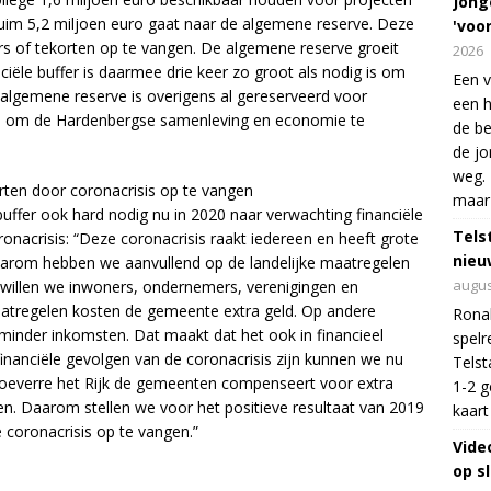
Jong
 Ruim 5,2 miljoen euro gaat naar de algemene reserve. Deze
'voo
ers of tekorten op te vangen. De algemene reserve groeit
2026
iële buffer is daarmee drie keer zo groot als nodig is om
Een v
e algemene reserve is overigens al gereserveerd voor
een h
nen om de Hardenbergse samenleving en economie te
de be
de jo
weg. 
rten door coronacrisis op te vangen
maar 
buffer ook hard nodig nu in 2020 naar verwachting financiële
Tels
onacrisis: “Deze coronacrisis raakt iedereen en heeft grote
nieu
arom hebben we aanvullend op de landelijke maatregelen
augus
illen we inwoners, ondernemers, verenigingen en
aatregelen kosten de gemeente extra geld. Op andere
Ronal
 minder inkomsten. Dat maakt dat het ook in financieel
spelr
financiële gevolgen van de coronacrisis zijn kunnen we nu
Telst
n hoeverre het Rijk de gemeenten compenseert voor extra
1-2 g
n. Daarom stellen we voor het positieve resultaat van 2019
kaart
 coronacrisis op te vangen.”
Video
op s