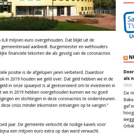
6,8 miljoen euro overgehouden. Dat blijkt uit de
de gemeenteraad aanbiedt. Burgemeester en wethouders
jke financiële tekorten die als gevolg van de coronacrisis
N
Door
ële positie is de afgelopen jaren verbeterd. Daardoor
als 
k in 2019 houden we geld over. Dat geld hebben we in de
2026
eld in onze spaarpot is al gereserveerd om te investeren in
at we in 2019 hebben overgehouden kunnen we nu goed
De Ho
ingen en stichtingen in deze coronacrisis te ondersteunen.
Baka 
deze crisis minder inkomsten ontvangen op te vangen.”
gaf i
hoogg
wegge
 goed jaar. De gemeente verkocht de nodige kavels voor
Orbá
 bijna een miljoen euro extra op dan werd verwacht.