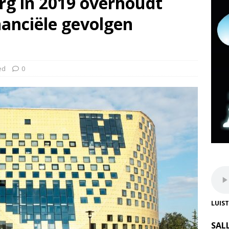
rg in 2019 overhoudt
nanciële gevolgen
ed
0
LUIS
SAL