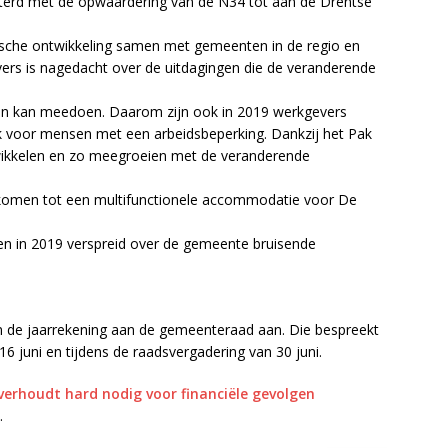
terd met de opwaardering van de N34 tot aan de Drentse
che ontwikkeling samen met gemeenten in de regio en
rs is nagedacht over de uitdagingen die de veranderende
een kan meedoen. Daarom zijn ook in 2019 werkgevers
k voor mensen met een arbeidsbeperking. Dankzij het Pak
wikkelen en zo meegroeien met de veranderende
e komen tot een multifunctionele accommodatie voor De
n in 2019 verspreid over de gemeente bruisende
en de jaarrekening aan de gemeenteraad aan. Die bespreekt
6 juni en tijdens de raadsvergadering van 30 juni.
verhoudt hard nodig voor financiële gevolgen
.