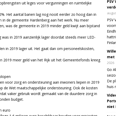
PSV 
pbrengsten uit leges voor vergunningen en ruimtelijke
verd
augus
%. Het aantal banen lag nog nooit eerder zo hoog dan in
PSV V
n in de gemeente Hardenberg aan het werk. Nu meer
voor
n, was de gemeente in 2019 minder geld kwijt aan bijstand
Eind
hattr
g was in 2019 aanzienlijk lager doordat steeds meer LED-
Finla
len in 2019 lager uit. Het gaat dan om personeelskosten,
Wille
met 
n 2019 meer geld van het Rijk uit het Gemeentefonds kreeg
2026
Go Ah
seizo
oplopen
De pl
sten voor zorg en ondersteuning aan inwoners liepen in 2019
huis 
p de Wet maatschappelijke ondersteuning. Ook de kosten
ordat vaker gebruik wordt gemaakt van de duurdere zorg in
Vide
onden budget.
Port
niet 
n euro
college 1,6 miljoen euro beschikbaar houden voor projecten