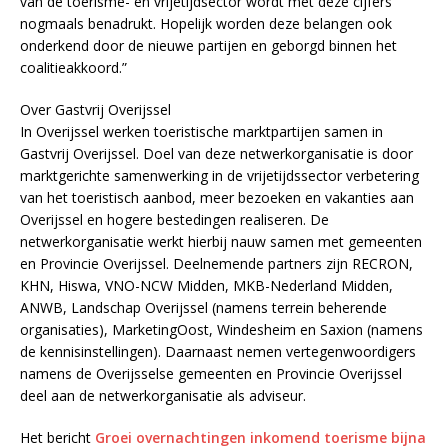
van de toerisme- en vrijetijdsector wordt met deze cijfers
nogmaals benadrukt. Hopelijk worden deze belangen ook
onderkend door de nieuwe partijen en geborgd binnen het
coalitieakkoord.”
Over Gastvrij Overijssel
In Overijssel werken toeristische marktpartijen samen in
Gastvrij Overijssel. Doel van deze netwerkorganisatie is door
marktgerichte samenwerking in de vrijetijdssector verbetering
van het toeristisch aanbod, meer bezoeken en vakanties aan
Overijssel en hogere bestedingen realiseren. De
netwerkorganisatie werkt hierbij nauw samen met gemeenten
en Provincie Overijssel. Deelnemende partners zijn RECRON,
KHN, Hiswa, VNO-NCW Midden, MKB-Nederland Midden,
ANWB, Landschap Overijssel (namens terrein beherende
organisaties), MarketingOost, Windesheim en Saxion (namens
de kennisinstellingen). Daarnaast nemen vertegenwoordigers
namens de Overijsselse gemeenten en Provincie Overijssel
deel aan de netwerkorganisatie als adviseur.
Het bericht
Groei overnachtingen inkomend toerisme bijna