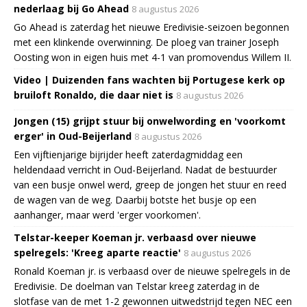
nederlaag bij Go Ahead
8 augustus 2026
Go Ahead is zaterdag het nieuwe Eredivisie-seizoen begonnen
met een klinkende overwinning. De ploeg van trainer Joseph
Oosting won in eigen huis met 4-1 van promovendus Willem II.
Video | Duizenden fans wachten bij Portugese kerk op
bruiloft Ronaldo, die daar niet is
8 augustus 2026
Jongen (15) grijpt stuur bij onwelwording en 'voorkomt
erger' in Oud-Beijerland
8 augustus 2026
Een vijftienjarige bijrijder heeft zaterdagmiddag een
heldendaad verricht in Oud-Beijerland. Nadat de bestuurder
van een busje onwel werd, greep de jongen het stuur en reed
de wagen van de weg. Daarbij botste het busje op een
aanhanger, maar werd 'erger voorkomen'.
Telstar-keeper Koeman jr. verbaasd over nieuwe
spelregels: 'Kreeg aparte reactie'
8 augustus 2026
Ronald Koeman jr. is verbaasd over de nieuwe spelregels in de
Eredivisie. De doelman van Telstar kreeg zaterdag in de
slotfase van de met 1-2 gewonnen uitwedstrijd tegen NEC een