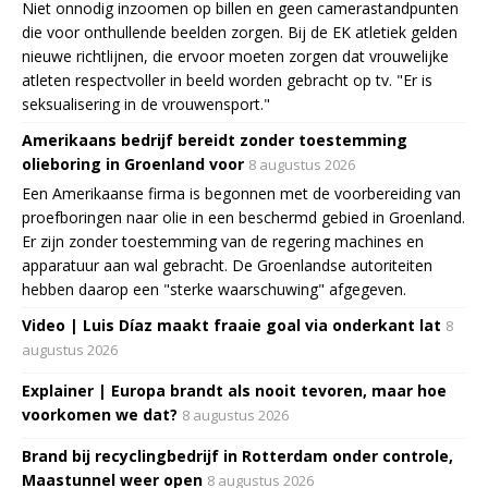
Niet onnodig inzoomen op billen en geen camerastandpunten
die voor onthullende beelden zorgen. Bij de EK atletiek gelden
nieuwe richtlijnen, die ervoor moeten zorgen dat vrouwelijke
atleten respectvoller in beeld worden gebracht op tv. "Er is
seksualisering in de vrouwensport."
Amerikaans bedrijf bereidt zonder toestemming
olieboring in Groenland voor
8 augustus 2026
Een Amerikaanse firma is begonnen met de voorbereiding van
proefboringen naar olie in een beschermd gebied in Groenland.
Er zijn zonder toestemming van de regering machines en
apparatuur aan wal gebracht. De Groenlandse autoriteiten
hebben daarop een "sterke waarschuwing" afgegeven.
Video | Luis Díaz maakt fraaie goal via onderkant lat
8
augustus 2026
Explainer | Europa brandt als nooit tevoren, maar hoe
voorkomen we dat?
8 augustus 2026
Brand bij recyclingbedrijf in Rotterdam onder controle,
Maastunnel weer open
8 augustus 2026