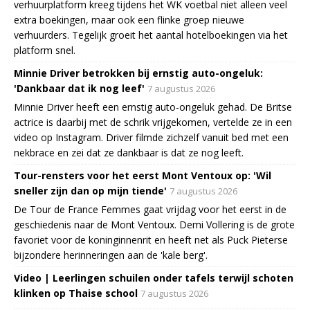
verhuurplatform kreeg tijdens het WK voetbal niet alleen veel
extra boekingen, maar ook een flinke groep nieuwe
verhuurders. Tegelijk groeit het aantal hotelboekingen via het
platform snel.
Minnie Driver betrokken bij ernstig auto-ongeluk:
'Dankbaar dat ik nog leef'
7 augustus 2026
Minnie Driver heeft een ernstig auto-ongeluk gehad. De Britse
actrice is daarbij met de schrik vrijgekomen, vertelde ze in een
video op Instagram. Driver filmde zichzelf vanuit bed met een
nekbrace en zei dat ze dankbaar is dat ze nog leeft.
Tour-rensters voor het eerst Mont Ventoux op: 'Wil
sneller zijn dan op mijn tiende'
7 augustus 2026
De Tour de France Femmes gaat vrijdag voor het eerst in de
geschiedenis naar de Mont Ventoux. Demi Vollering is de grote
favoriet voor de koninginnenrit en heeft net als Puck Pieterse
bijzondere herinneringen aan de 'kale berg'.
Video | Leerlingen schuilen onder tafels terwijl schoten
klinken op Thaise school
7 augustus 2026