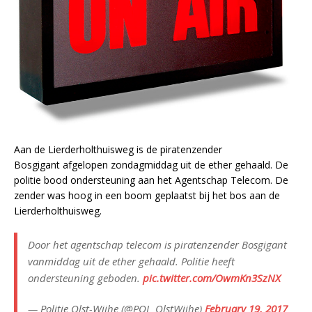
Aan de Lierderholthuisweg is de piratenzender
Bosgigant afgelopen zondagmiddag uit de ether gehaald. De
politie bood ondersteuning aan het Agentschap Telecom. De
zender was hoog in een boom geplaatst bij het bos aan de
Lierderholthuisweg.
Door het agentschap telecom is piratenzender Bosgigant
vanmiddag uit de ether gehaald. Politie heeft
ondersteuning geboden.
pic.twitter.com/OwmKn3SzNX
— Politie Olst-Wijhe (@POL_OlstWijhe)
February 19, 2017