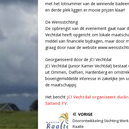
met het lotnummer van de winnende badeend 
en derde plek liggen er mooie prijzen klaar!
De Wensstichting
De opbrengst van dit evenement gaat naar de 
Vechtdal heeft opgericht om lokale maatschapp
middel van financiële bijdragen, maar door m
graag door naar de website www.wensstichti
Georganiseerd door de JCI Vechtdal
JCI Vechtdal (Junior Kamer Vechtdal) bestaat
uit Ommen, Dalfsen, Hardenberg en omstre
bovengemiddelde interesse in zakelijke (en s
de maatschappij.
Het bericht
JCI Vechtdal organiseert duck
Salland TV
.
VORIGE
Doorontwikkeling Stichting Werk
Raalte