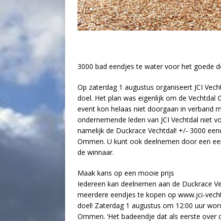
3000 bad eendjes te water voor het goede d
Op zaterdag 1 augustus organiseert JCI Vec
doel. Het plan was eigenlijk om de Vechtdal G
event kon helaas niet doorgaan in verband me
ondernemende leden van JCI Vechtdal niet v
namelijk de Duckrace Vechtdal! +/- 3000 een
Ommen. U kunt ook deelnemen door een eendj
de winnaar.
Maak kans op een mooie prijs
Iedereen kan deelnemen aan de Duckrace Vec
meerdere eendjes te kopen op www.jci-vechtd
doel! Zaterdag 1 augustus om 12:00 uur word
Ommen. ‘Het badeendje dat als eerste over de