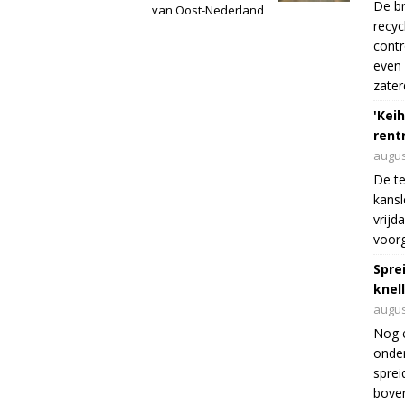
De br
van Oost-Nederland
recyc
cont
even 
zater
'Keih
rentr
augus
De te
kansl
vrijd
voorg
Spre
knel
augus
Nog 
onder
sprei
boven