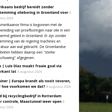
ikaans bedrijf bereidt zonder
temming olieboring in Groenland voor
8
tus 2026
Amerikaanse firma is begonnen met de
ereiding van proefboringen naar olie in een
ermd gebied in Groenland. Er zijn zonder
temming van de regering machines en
atuur aan wal gebracht. De Groenlandse
iteiten hebben daarop een "sterke
schuwing" afgegeven.
o | Luis Díaz maakt fraaie goal via
rkant lat
8 augustus 2026
ainer | Europa brandt als nooit tevoren,
 hoe voorkomen we dat?
8 augustus 2026
d bij recyclingbedrijf in Rotterdam
r controle, Maastunnel weer open
8
tus 2026