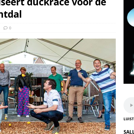
iseert duckrace voor de
htdal
0
LUIS
SAL