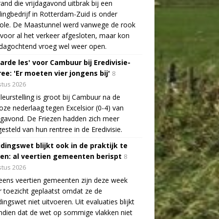
and die vrijdagavond uitbrak bij een
lingbedrijf in Rotterdam-Zuid is onder
role. De Maastunnel werd vanwege de rook
voor al het verkeer afgesloten, maar kon
dagochtend vroeg wel weer open.
arde les' voor Cambuur bij Eredivisie-
ee: 'Er moeten vier jongens bij'
8
tus 2026
leurstelling is groot bij Cambuur na de
oze nederlaag tegen Excelsior (0-4) van
agavond. De Friezen hadden zich meer
esteld van hun rentree in de Eredivisie.
idingswet blijkt ook in de praktijk te
len: al veertien gemeenten berispt
8
tus 2026
eens veertien gemeenten zijn deze week
 toezicht geplaatst omdat ze de
dingswet niet uitvoeren. Uit evaluaties blijkt
dien dat de wet op sommige vlakken niet