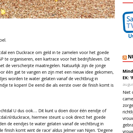
oel.
htdal een Duckrace om geld in te zamelen voor het goede
N
P te organiseren, een kartrace voor het bedrijfsleven. Dit
t de verscherpte maatregelen. Natuurlijk zijn de jonge
Mind
oor één gat te vangen en zijn met een nieuw idee gekomen,
EK: 
djes worden te water gelaten vanaf de vechtbrug in
augus
e te kopen! De eend die als eerste over de finish komt is
Niet 
camer
zorge
htdal U dus ook…. Dit kunt u doen door één eendje of
richt
al.nl/duckrace, hiermee steunt u ook direct het goede
vrouw
en de eendjes te water gelaten vanaf de vechtbrug in
gebra
 finish komt wint de race’ aldus Jelmer van Nijen. ‘Degene
vrou