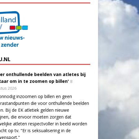
U.NL
er onthullende beelden van atletes bij
'Raar om in te zoomen op billen'
8
tus 2026
onnodig inzoomen op billen en geen
astandpunten die voor onthullende beelden
n. Bij de EK atletiek gelden nieuwe
lijnen, die ervoor moeten zorgen dat
elijke atleten respectvoller in beeld worden
cht op tv. "Er is seksualisering in de
wensport."