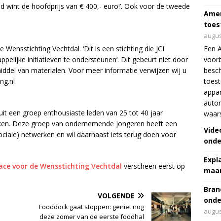
wint de hoofdprijs van € 400,- euro!’. Ook voor de tweede
Amer
toes
augus
Wensstichting Vechtdal. ‘Dit is een stichting die JCI
Een 
elijke initiatieven te ondersteunen’. Dit gebeurt niet door
voorb
iddel van materialen. Voor meer informatie verwijzen wij u
besch
ng.nl
toes
appar
autor
 uit een groep enthousiaste leden van 25 tot 40 jaar
waar
ken. Deze groep van ondernemende jongeren heeft een
Vide
ociale) netwerken en wil daarnaast iets terug doen voor
onde
Expl
race voor de Wensstichting Vechtdal
verscheen eerst op
maar
Bran
VOLGENDE
onde
Fooddock gaat stoppen: geniet nog
augus
deze zomer van de eerste foodhal