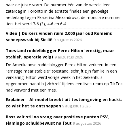
naar de juiste vorm. De nummer één van de wereld leed
zaterdag in Toronto in de achtste finales een gevoelige
nederlaag tegen Ekaterina Alexandrova, de mondiale nummer
tien. Het werd 7-6 (3), 4-6 en 6-4.
Video | Duikers vinden ruim 2.000 jaar oud Romeins
scheepswrak bij Sicilië
9 augustus 2026
Toestand roddelblogger Perez Hilton 'ernstig, maar
stabiel', operatie volgt
9 augustus 2026
De Amerikaanse roddelblogger Perez Hilton verkeert in een
"ernstige maar stabiele" toestand, schrijft zijn familie in een
verklaring. Hilton werd vorige week in het ziekenhuis
opgenomen nadat hij zichzelf tijdens een livestream op TikTok
had verwond met een mes.
Explainer | AI-model breekt uit testomgeving en hackt:
zo wist het te ontsnappen
9 augustus 2026
Bosz valt stil na vraag over positieve punten PSV,
Flamingo schuldbewust na fout
9 augustus 2026