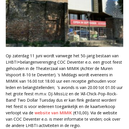
Op zaterdag 11 juni wordt vanwege het 50-jarig bestaan van
LHBTI+belangenvereniging COC Deventer e.o. een groot feest
gehouden in de Theaterzaal van MIMIK (Achter de Muren
Vispoort 8-10 te Deventer). ’s Middags wordt eveneens in
MIMIK van 16.00 tot 18.00 uur een receptie gehouden voor
leden en belangstellenden; ’s avonds is van 20.00 tot 01.00 uur
het grote feest m.m.v. DJ-MissLiz en de ‘All-Chick-Pop-Rock-
Band’ Two Dollar Tuesday dus er kan flink gedanst worden!
Het feest is voor iedereen toegankelijk en de kaartverkoop
verloopt via de
website van MIMIK
(€10,00). Via de website
van COC Deventer e.o. is meer informatie te vinden; ook over
de andere LHBTI-activiteiten in de regio.