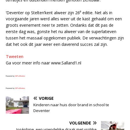
e
‘Deventer op Stelten’kent alweer zijn 26
editie. Net als in
voorgaande jaren werd alles weer uit de kast gehaald om een
groots evenement neer te zetten. Ondanks dat dit pas de
eerste dag was, gonste het nu alweer van de superlatieven
tussen het massaal opgekomen publiek. De verwachtingen zijn
dat het ook dit jaar weer een daverend succes zal zijn.
Tweeten
Ga voor meer info naar www.Salland1.nl
Powered by
WPeMatico
Powered by
WPeMatico
VORIGE
Kinderen naar huis door brand in school te
Deventer
VOLGENDE
Joséphine, een vriendelijke draak met vrolijke