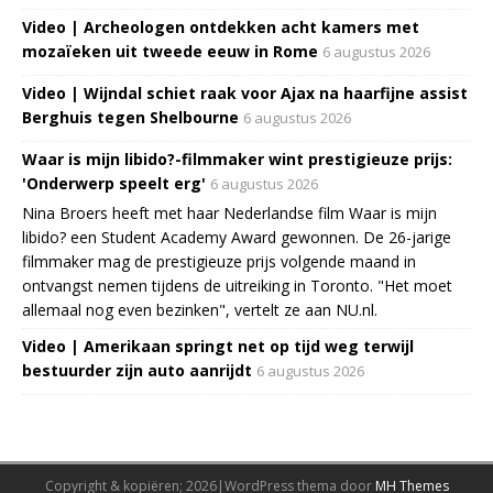
Video | Archeologen ontdekken acht kamers met
mozaïeken uit tweede eeuw in Rome
6 augustus 2026
Video | Wijndal schiet raak voor Ajax na haarfijne assist
Berghuis tegen Shelbourne
6 augustus 2026
Waar is mijn libido?-filmmaker wint prestigieuze prijs:
'Onderwerp speelt erg'
6 augustus 2026
Nina Broers heeft met haar Nederlandse film Waar is mijn
libido? een Student Academy Award gewonnen. De 26-jarige
filmmaker mag de prestigieuze prijs volgende maand in
ontvangst nemen tijdens de uitreiking in Toronto. "Het moet
allemaal nog even bezinken", vertelt ze aan NU.nl.
Video | Amerikaan springt net op tijd weg terwijl
bestuurder zijn auto aanrijdt
6 augustus 2026
Copyright & kopiëren; 2026|WordPress thema door
MH Themes