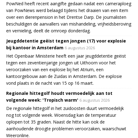
PowNed heeft recent aangifte gedaan nadat een cameraploeg
van PowNews werd belaagd tijdens het draaien van een item
over een dierenpension in het Drentse Darp. De journalisten
beschuldigen de aanvallers van mishandeling, vrijheidsberoving
en vernieling, deelt de omroep donderdag.
Jeugddetentie geëist tegen jongen (17) voor explosie
bij kantoor in Amsterdam
6 augustus 2026
Het Openbaar Ministerie heeft een jaar jeugddetentie geëist
tegen een zeventienjarige jongen uit Uithoorn voor het
veroorzaken van een explosie bij het Atrium, een
kantoorgebouw aan de Zuidas in Amsterdam. De explosie
vond plaats in de nacht van 15 op 16 maart.
Regionale hittegolf houdt vermoedelijk aan tot
volgende week: 'Tropisch warm'
6 augustus 2026
De regionale hittegolf in het zuidoosten duurt vermoedelijk
nog tot volgende week. Woensdag kan de temperatuur
oplopen tot 35 graden. Naast de hitte kan ook de
aanhoudende droogte problemen veroorzaken, waarschuwt
Weeronline.