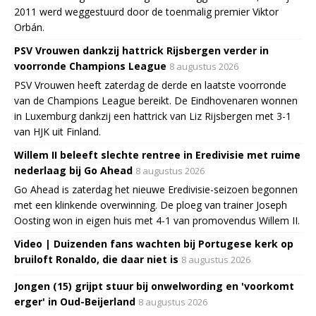
2011 werd weggestuurd door de toenmalig premier Viktor
Orbán.
PSV Vrouwen dankzij hattrick Rijsbergen verder in
voorronde Champions League
8 augustus 2026
PSV Vrouwen heeft zaterdag de derde en laatste voorronde
van de Champions League bereikt. De Eindhovenaren wonnen
in Luxemburg dankzij een hattrick van Liz Rijsbergen met 3-1
van HJK uit Finland.
Willem II beleeft slechte rentree in Eredivisie met ruime
nederlaag bij Go Ahead
8 augustus 2026
Go Ahead is zaterdag het nieuwe Eredivisie-seizoen begonnen
met een klinkende overwinning. De ploeg van trainer Joseph
Oosting won in eigen huis met 4-1 van promovendus Willem II.
Video | Duizenden fans wachten bij Portugese kerk op
bruiloft Ronaldo, die daar niet is
8 augustus 2026
Jongen (15) grijpt stuur bij onwelwording en 'voorkomt
erger' in Oud-Beijerland
8 augustus 2026