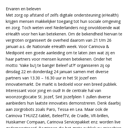
Ervaren en beleven
Met zorg op afstand of zelfs digitale ondersteuning (eHealth)
krijgen mensen makkelijker toegang tot hun sociale omgeving
en zorg. Toch weten veel Nederlanders nog onvoldoende wat
eHealth voor hen kan betekenen. Om de bekendheid hiervan te
vergroten organiseert de overheid daarom van 21 t/m 26
januari a.s. de Nationale eHealth week. Voor Carinova &
Medipoint een goede aanleiding om te laten zien wat zij en
haar partners voor mensen kunnen betekenen. Onder het
motto: ‘Vake bu’j te bange! Beleef ut?!’ organiseren zij op
dinsdag 22 en donderdag 24 januari samen met diverse
partners van 13.30 – 16.30 uur in het St Jozef een
innovatiemarkt. De markt is bedoeld voor een breed publiek.
Interessant voor jong en oud! In de centrale hal van
woonzorglocatie St. Jozef, Sint Jozefplein 1 zullen diverse
aanbieders hun laatste innovaties demonstreren. Denk daarbij
aan zorgrobots zoals Paro, Tessa en Lea. Maar ook de
Carinova THUIZZ-tablet, BeleefTV, de Cradle, VR-brillen,
Huiskamer Compaan, Carinova Servicepakket enz. worden live