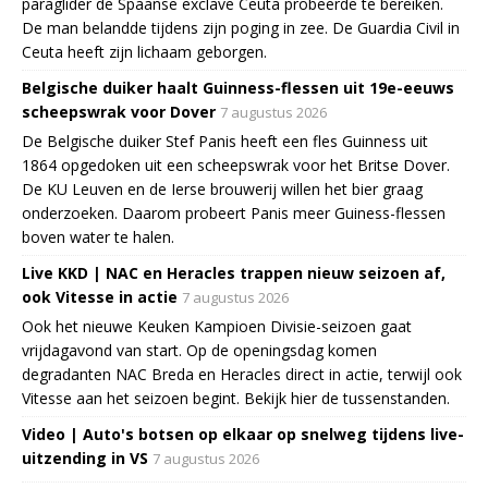
paraglider de Spaanse exclave Ceuta probeerde te bereiken.
De man belandde tijdens zijn poging in zee. De Guardia Civil in
Ceuta heeft zijn lichaam geborgen.
Belgische duiker haalt Guinness-flessen uit 19e-eeuws
scheepswrak voor Dover
7 augustus 2026
De Belgische duiker Stef Panis heeft een fles Guinness uit
1864 opgedoken uit een scheepswrak voor het Britse Dover.
De KU Leuven en de Ierse brouwerij willen het bier graag
onderzoeken. Daarom probeert Panis meer Guiness-flessen
boven water te halen.
Live KKD | NAC en Heracles trappen nieuw seizoen af,
ook Vitesse in actie
7 augustus 2026
Ook het nieuwe Keuken Kampioen Divisie-seizoen gaat
vrijdagavond van start. Op de openingsdag komen
degradanten NAC Breda en Heracles direct in actie, terwijl ook
Vitesse aan het seizoen begint. Bekijk hier de tussenstanden.
Video | Auto's botsen op elkaar op snelweg tijdens live-
uitzending in VS
7 augustus 2026