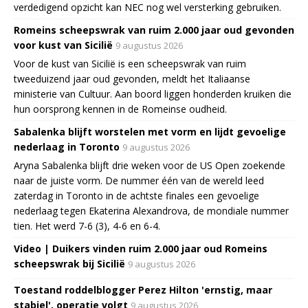
verdedigend opzicht kan NEC nog wel versterking gebruiken.
Romeins scheepswrak van ruim 2.000 jaar oud gevonden
voor kust van Sicilië
9 augustus 2026
Voor de kust van Sicilië is een scheepswrak van ruim
tweeduizend jaar oud gevonden, meldt het Italiaanse
ministerie van Cultuur. Aan boord liggen honderden kruiken die
hun oorsprong kennen in de Romeinse oudheid.
Sabalenka blijft worstelen met vorm en lijdt gevoelige
nederlaag in Toronto
9 augustus 2026
Aryna Sabalenka blijft drie weken voor de US Open zoekende
naar de juiste vorm. De nummer één van de wereld leed
zaterdag in Toronto in de achtste finales een gevoelige
nederlaag tegen Ekaterina Alexandrova, de mondiale nummer
tien. Het werd 7-6 (3), 4-6 en 6-4.
Video | Duikers vinden ruim 2.000 jaar oud Romeins
scheepswrak bij Sicilië
9 augustus 2026
Toestand roddelblogger Perez Hilton 'ernstig, maar
stabiel', operatie volgt
9 augustus 2026