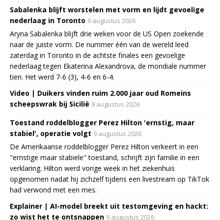
Sabalenka blijft worstelen met vorm en lijdt gevoelige
nederlaag in Toronto
9 augustus 2026
Aryna Sabalenka blijft drie weken voor de US Open zoekende
naar de juiste vorm. De nummer één van de wereld leed
zaterdag in Toronto in de achtste finales een gevoelige
nederlaag tegen Ekaterina Alexandrova, de mondiale nummer
tien. Het werd 7-6 (3), 4-6 en 6-4.
Video | Duikers vinden ruim 2.000 jaar oud Romeins
scheepswrak bij Sicilië
9 augustus 2026
Toestand roddelblogger Perez Hilton 'ernstig, maar
stabiel', operatie volgt
9 augustus 2026
De Amerikaanse roddelblogger Perez Hilton verkeert in een
"ernstige maar stabiele" toestand, schrijft zijn familie in een
verklaring. Hilton werd vorige week in het ziekenhuis
opgenomen nadat hij zichzelf tijdens een livestream op TikTok
had verwond met een mes.
Explainer | AI-model breekt uit testomgeving en hackt:
zo wist het te ontsnappen
9 augustus 2026