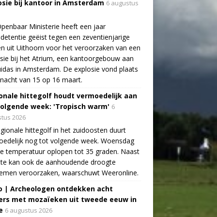
osie bij kantoor in Amsterdam
6 augustus
penbaar Ministerie heeft een jaar
detentie geëist tegen een zeventienjarige
n uit Uithoorn voor het veroorzaken van een
sie bij het Atrium, een kantoorgebouw aan
idas in Amsterdam. De explosie vond plaats
 nacht van 15 op 16 maart.
onale hittegolf houdt vermoedelijk aan
volgende week: 'Tropisch warm'
6
tus 2026
gionale hittegolf in het zuidoosten duurt
oedelijk nog tot volgende week. Woensdag
e temperatuur oplopen tot 35 graden. Naast
tte kan ook de aanhoudende droogte
lemen veroorzaken, waarschuwt Weeronline.
o | Archeologen ontdekken acht
rs met mozaïeken uit tweede eeuw in
e
6 augustus 2026