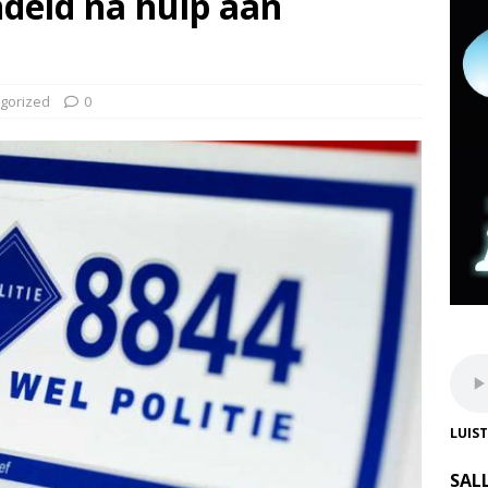
deld na hulp aan
gorized
0
LUIS
SAL