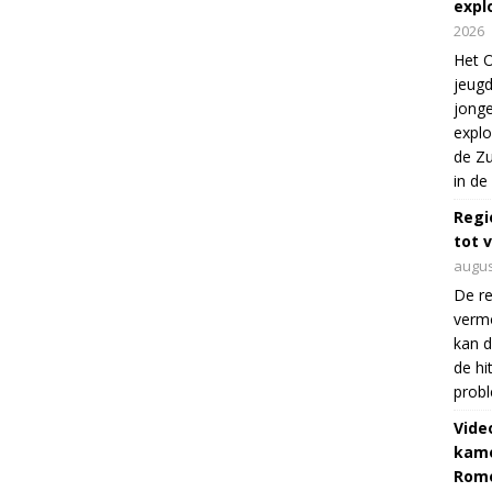
expl
2026
Het O
jeugd
jonge
explo
de Zu
in de
Regi
tot 
augus
De re
verm
kan d
de hi
prob
Vide
kame
Rom