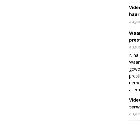
Vide
haar
augus
Waar
pres
augus
Nina 
Waar 
gewo
prest
nemen
allem
Vide
terwi
augus