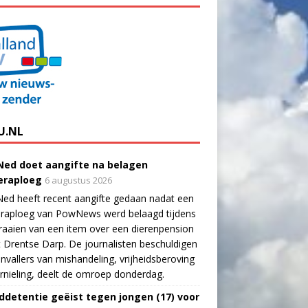
U.NL
ed doet aangifte na belagen
raploeg
6 augustus 2026
ed heeft recent aangifte gedaan nadat een
raploeg van PowNews werd belaagd tijdens
raaien van een item over een dierenpension
t Drentse Darp. De journalisten beschuldigen
nvallers van mishandeling, vrijheidsberoving
rnieling, deelt de omroep donderdag.
ddetentie geëist tegen jongen (17) voor