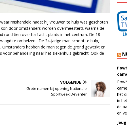
zwaar mishandeld nadat hij vrouwen te hulp was geschoten
der kon door omstanders worden overmeesterd, waarna de
d rond tien over half acht plaats in het centrum. De 18-
evraagd te omhelzen. De 24-jarige man schoot te hulp,
d. Omstanders hebben de man tegen de grond gewerkt en
 is voor behandeling naar het ziekenhuis gebracht. Ook de
N
PowN
came
PowN
VOLGENDE
came
Grote namen bij opening Nationale
d
Sportweek Deventer
het d
in he
de aa
en ve
Jeug