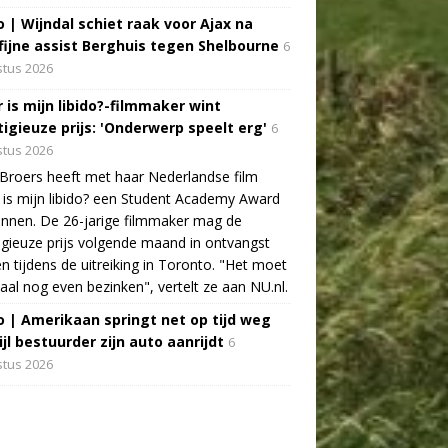
o | Wijndal schiet raak voor Ajax na
fijne assist Berghuis tegen Shelbourne
6
tus 2026
 is mijn libido?-filmmaker wint
tigieuze prijs: 'Onderwerp speelt erg'
6
tus 2026
Broers heeft met haar Nederlandse film
is mijn libido? een Student Academy Award
nnen. De 26-jarige filmmaker mag de
igieuze prijs volgende maand in ontvangst
 tijdens de uitreiking in Toronto. "Het moet
aal nog even bezinken", vertelt ze aan NU.nl.
o | Amerikaan springt net op tijd weg
jl bestuurder zijn auto aanrijdt
6
tus 2026