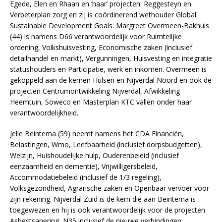
Egede, Elen en Rhaan en ‘haar’ projecten: Reggesteyn en
Verbeterplan zorg en zij is coördinerend wethouder Global
Sustainable Development Goals. Margreet Overmeen-Bakhuis
(44) is namens D66 verantwoordelijk voor Ruimtelijke
ordening, Volkshuisvesting, Economische zaken (inclusief
detailhandel en markt), Vergunningen, Huisvesting en integratie
statushouders en Participatie, werk en inkomen. Overmeen is
gekoppeld aan de kernen Hulsen en Nijverdal Noord en ook de
projecten Centrumontwikkeling Nijverdal, Afwikkeling
Heemtuin, Soweco en Masterplan KTC vallen onder haar
verantwoordelijkheid.
Jelle Beintema (59) neemt namens het CDA Financiën,
Belastingen, Wmo, Leefbaarheid (inclusief dorpsbudgetten),
Welzijn, Huishoudelijke hulp, Ouderenbeleid (inclusief
eenzaamheid en dementie), Vrijwilligersbeleid,
Accommodatiebeleid (inclusief de 1/3 regeling),
Volksgezondheid, Agrarische zaken en Openbaar vervoer voor
zijn rekening. Nijverdal Zuid is de kern die aan Beintema is
toegewezen en hij is ook verantwoordelijk voor de projecten
Asbestsanering, N35 inclusief de nieuwe verbindingen,