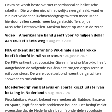
Oekraïne wordt bestookt met recordaantallen ballistische
raketten. Die worden niet of nauwelijks neergehaald, want er
zijn niet voldoende luchtverdedigingsraketten meer. Mede
hierdoor vallen steeds meer burgerslachtoffers bij de
Russische luchtaanvallen. Moskou hoopt op wind in de zeilen.
Video | Amerikaanse band geeft voor 40 miljoen dollar
aan cruisetickets weg
5 augustus 2026
FIFA ontkent dat Infantino WK-finale aan Marokko
heeft beloofd in ruil voor steun
5 augustus 2026
De FIFA ontkent dat voorzitter Gianni Infantino Marokko heeft
aangeboden de volgende WK-finale te mogen organiseren in
ruil voor steun. De wereldvoetbalbond noemt de geruchten
"onwaar en misleidend".
Moederbedrijf van Batavus en Sparta krijgt uitstel van
betaling in Nederland
5 augustus 2026
Fietsfabrikant Accell, bekend van merken als Babboe, Batavus
en Sparta, blijft financiële problemen houden. Het bedrijf meldt
woensdag dat de Nederlandse bedrijfsonderdelen voorlopig