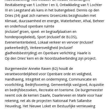
Revitalisering van ’t Lochter I en II, Ontwikkeling van ’t Lochter
III en Leegstand als kans in het buitengebied. Dennis op den
Dries (34) gaat zich namens GroenLinks bezighouden met
Klimaat, duurzaamheid en energie, Waterbeheer, Afval, Beheer
en onderhoud openbare ruimte
(inclusief groen, speel- en begraafplaatsen en
hondenpoepbeleid), Sport (inclusief de BLOS),
Evenementenbeleid, Lokaal verkeer en vervoer (inclusief
parkeerbedrijf), Verkeersveiligheid (inclusief
gladheidsbestrijding) en Openbare verlichting. Haarle is
Op den Dries’ kern en de Noordzuidverbinding zijn project.
Burgemeester Anneke Raven (62) houdt de
verantwoordelijkheid voor Openbare orde en veiligheid,
Handhaving, Integriteit en ondermijning, Communicatie en
voorlichting, Bedrijfsvoering, Gemeentelijk vastgoed, Acquisitie
en bedrijfsbezoeken, Recreatie en toerisme. De burgemeester
neemt ook de kernen Daarle, Daarlerveen en Marle voor haar
rekening, net als de projecten Nationaal Park Sallandse
Heuvelrug, Het Nieuwe Loket en Bestuurlijke vernieuwing