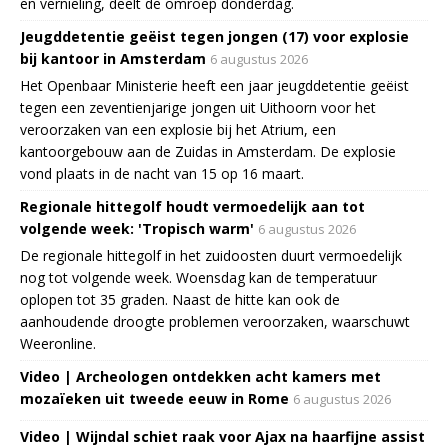
en vernieling, deelt de omroep donderdag.
Jeugddetentie geëist tegen jongen (17) voor explosie
bij kantoor in Amsterdam
6 augustus 2026
Het Openbaar Ministerie heeft een jaar jeugddetentie geëist
tegen een zeventienjarige jongen uit Uithoorn voor het
veroorzaken van een explosie bij het Atrium, een
kantoorgebouw aan de Zuidas in Amsterdam. De explosie
vond plaats in de nacht van 15 op 16 maart.
Regionale hittegolf houdt vermoedelijk aan tot
volgende week: 'Tropisch warm'
6 augustus 2026
De regionale hittegolf in het zuidoosten duurt vermoedelijk
nog tot volgende week. Woensdag kan de temperatuur
oplopen tot 35 graden. Naast de hitte kan ook de
aanhoudende droogte problemen veroorzaken, waarschuwt
Weeronline.
Video | Archeologen ontdekken acht kamers met
mozaïeken uit tweede eeuw in Rome
6 augustus 2026
Video | Wijndal schiet raak voor Ajax na haarfijne assist