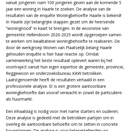
vanuit jongeren: ruim 100 jongeren geven aan de komende 5
jaar een woning in Haarle te zoeken. De analyse van de
resultaten van de enquête Woningbehoefte Haarle is bekend!
In Haarle zijn belangrijke stappen gezet om de heersende
“woningnood” in kaart te brengen. In de woonvisie van
gemeente Hellendoorn 2020-2025 wordt opgeroepen samen
te werken om kwalitatieve woningbehoefte te realiseren. De
door de werkgroep Wonen van Plaatselijk belang Haarle
gehouden enquête is hier haar reactie op. Omdat
samenwerking het beste resultaat oplevert waren bij het
voortraject vanuit hun eigen expertise de gemeente, provincie,
Reggewoon en onderzoeksbureau KAW betrokken.
Laatstgenoemde heeft de resultaten vertaald in een
professionele analyse. Er is een grotere aantoonbare
woningbehoefte dan vooraf verwacht in zowel de particuliere-
als huurmarkt.
Een inhaalslag is nodig voor met name starters en ouderen.
Deze analyse is gedeeld met de betrokken partijen om in
overleg de aantoonbare behoefte om te zetten in concrete
bouwplannen. De analyse is voor belangstellenden via