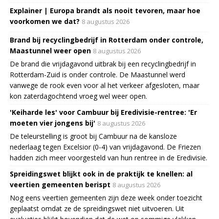
Explainer | Europa brandt als nooit tevoren, maar hoe
voorkomen we dat?
8 augustus 2026
Brand bij recyclingbedrijf in Rotterdam onder controle,
Maastunnel weer open
8 augustus 2026
De brand die vrijdagavond uitbrak bij een recyclingbedrijf in
Rotterdam-Zuid is onder controle. De Maastunnel werd
vanwege de rook even voor al het verkeer afgesloten, maar
kon zaterdagochtend vroeg wel weer open.
'Keiharde les' voor Cambuur bij Eredivisie-rentree: 'Er
moeten vier jongens bij'
8 augustus 2026
De teleurstelling is groot bij Cambuur na de kansloze
nederlaag tegen Excelsior (0-4) van vrijdagavond. De Friezen
hadden zich meer voorgesteld van hun rentree in de Eredivisie.
Spreidingswet blijkt ook in de praktijk te knellen: al
veertien gemeenten berispt
8 augustus 2026
Nog eens veertien gemeenten zijn deze week onder toezicht
geplaatst omdat ze de spreidingswet niet uitvoeren. Uit