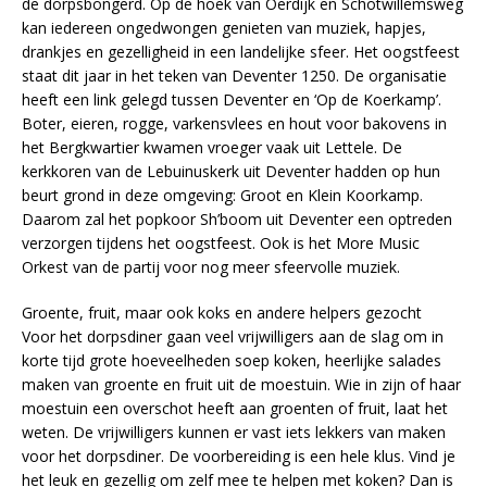
de dorpsbongerd. Op de hoek van Oerdijk en Schotwillemsweg
kan iedereen ongedwongen genieten van muziek, hapjes,
drankjes en gezelligheid in een landelijke sfeer. Het oogstfeest
staat dit jaar in het teken van Deventer 1250. De organisatie
heeft een link gelegd tussen Deventer en ‘Op de Koerkamp’.
Boter, eieren, rogge, varkensvlees en hout voor bakovens in
het Bergkwartier kwamen vroeger vaak uit Lettele. De
kerkkoren van de Lebuinuskerk uit Deventer hadden op hun
beurt grond in deze omgeving: Groot en Klein Koorkamp.
Daarom zal het popkoor Sh’boom uit Deventer een optreden
verzorgen tijdens het oogstfeest. Ook is het More Music
Orkest van de partij voor nog meer sfeervolle muziek.
Groente, fruit, maar ook koks en andere helpers gezocht
Voor het dorpsdiner gaan veel vrijwilligers aan de slag om in
korte tijd grote hoeveelheden soep koken, heerlijke salades
maken van groente en fruit uit de moestuin. Wie in zijn of haar
moestuin een overschot heeft aan groenten of fruit, laat het
weten. De vrijwilligers kunnen er vast iets lekkers van maken
voor het dorpsdiner. De voorbereiding is een hele klus. Vind je
het leuk en gezellig om zelf mee te helpen met koken? Dan is