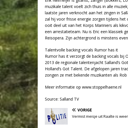
Erik Neimeijer is gitarist, zanger (Bökkers, Lo
muzikale talent voelt zich thuis in alle muziek
laatste jaren verknocht aan het zingen in Sa
zal hij voor frisse energie zorgen tijdens he
ooit deel uit van het Korps Mariniers als kikv
een arrestatieteam. Nu is Eric een klassiek
Reisopera. Zijn achtergrond is minstens even d
Talentvolle backing vocals Rumor has it
Rumor has it verzorgt de backing vocals bij 
2013 de regionale talentenjacht Salland’s Got 
Holland’s Got Talent. De afgelopen jaren tra
zongen ze met bekende muzikanten als Rob d
Meer informatie op www.stoppelhaene.nl
Source: Salland TV
VORIGE
Vermist meisje uit Raalte is weer