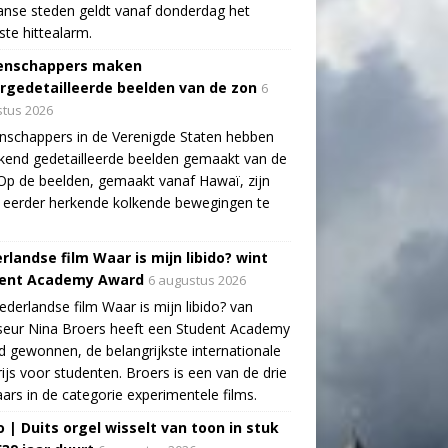
aanse steden geldt vanaf donderdag het
te hittealarm.
enschappers maken
rgedetailleerde beelden van de zon
6
tus 2026
schappers in de Verenigde Staten hebben
end gedetailleerde beelden gemaakt van de
Op de beelden, gemaakt vanaf Hawaï, zijn
 eerder herkende kolkende bewegingen te
rlandse film Waar is mijn libido? wint
ent Academy Award
6 augustus 2026
derlandse film Waar is mijn libido? van
seur Nina Broers heeft een Student Academy
 gewonnen, de belangrijkste internationale
rijs voor studenten. Broers is een van de drie
ars in de categorie experimentele films.
o | Duits orgel wisselt van toon in stuk