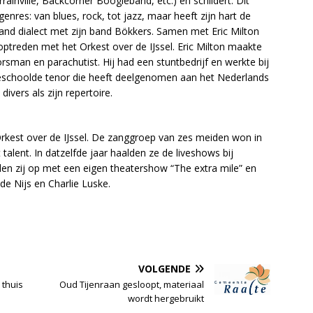
rrainville, Backcorner Boogieband, etc.) en schildert. Dit
genres: van blues, rock, tot jazz, maar heeft zijn hart de
lland dialect met zijn band Bökkers. Samen met Eric Milton
t optreden met het Orkest over de IJssel. Eric Milton maakte
orsman en parachutist. Hij had een stuntbedrijf en werkte bij
 geschoolde tenor die heeft deelgenomen aan het Nederlands
ivers als zijn repertoire.
Orkest over de IJssel. De zanggroep van zes meiden won in
talent. In datzelfde jaar haalden ze de liveshows bij
den zij op met een eigen theatershow “The extra mile” en
e Nijs en Charlie Luske.
VOLGENDE
 thuis
Oud Tijenraan gesloopt, materiaal
wordt hergebruikt