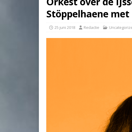
Orkest over de IJss
Stöppelhaene met 
25 juni 2018
Redactie
Uncategoriz