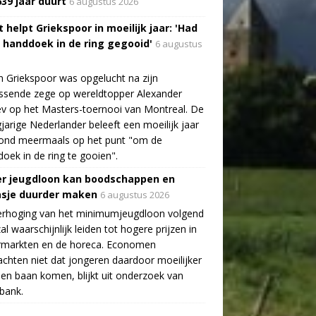
639 jaar duurt
6 augustus 2026
 helpt Griekspoor in moeilijk jaar: 'Had
a handdoek in de ring gegooid'
6 augustus
n Griekspoor was opgelucht na zijn
ssende zege op wereldtopper Alexander
v op het Masters-toernooi van Montreal. De
gjarige Nederlander beleeft een moeilijk jaar
tond meermaals op het punt "om de
oek in de ring te gooien".
r jeugdloon kan boodschappen en
asje duurder maken
6 augustus 2026
erhoging van het minimumjeugdloon volgend
zal waarschijnlijk leiden tot hogere prijzen in
rmarkten en de horeca. Economen
chten niet dat jongeren daardoor moeilijker
en baan komen, blijkt uit onderzoek van
bank.