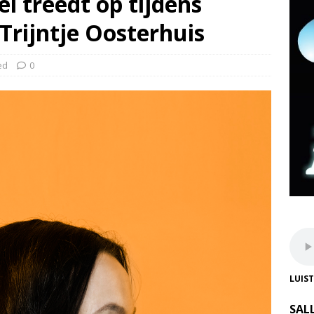
el treedt op tijdens
Trijntje Oosterhuis
ed
0
LUIS
SAL