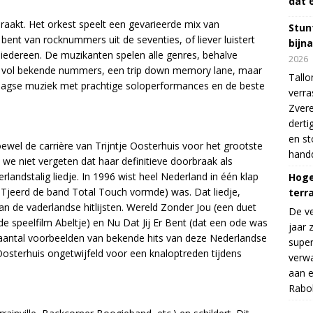
dat 
 raakt. Het orkest speelt een gevarieerde mix van
Stunt
 bent van rocknummers uit de seventies, of liever luistert
bijn
 iedereen. De muzikanten spelen alle genres, behalve
2026
ng vol bekende nummers, een trip down memory lane, maar
Tallo
aagse muziek met prachtige soloperformances en de beste
verra
Zvere
derti
en s
Hoewel de carrière van Trijntje Oosterhuis voor het grootste
handd
 we niet vergeten dat haar definitieve doorbraak als
ndstalig liedje. In 1996 wist heel Nederland in één klap
Hoge
r Tjeerd de band Total Touch vormde) was. Dat liedje,
terr
an de vaderlandse hitlijsten. Wereld Zonder Jou (een duet
De v
 speelfilm Abeltje) en Nu Dat Jij Er Bent (dat een ode was
jaar 
n aantal voorbeelden van bekende hits van deze Nederlandse
supe
Oosterhuis ongetwijfeld voor een knaloptreden tijdens
verwa
aan e
Rabo