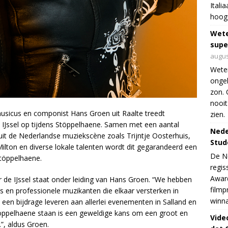
Itali
hoogs
Wet
supe
augus
Weten
ongek
zon. 
nooit
usicus en componist Hans Groen uit Raalte treedt
zien.
 IJssel op tijdens Stöppelhaene. Samen met een aantal
Nede
 uit de Nederlandse muziekscène zoals Trijntje Oosterhuis,
Stud
Milton en diverse lokale talenten wordt dit gegarandeerd een
De Ne
Stöppelhaene.
regis
Award
 de IJssel staat onder leiding van Hans Groen. “We hebben
filmp
en professionele muzikanten die elkaar versterken in
winna
 een bijdrage leveren aan allerlei evenementen in Salland en
Stöppelhaene staan is een geweldige kans om een groot en
Vide
”, aldus Groen.