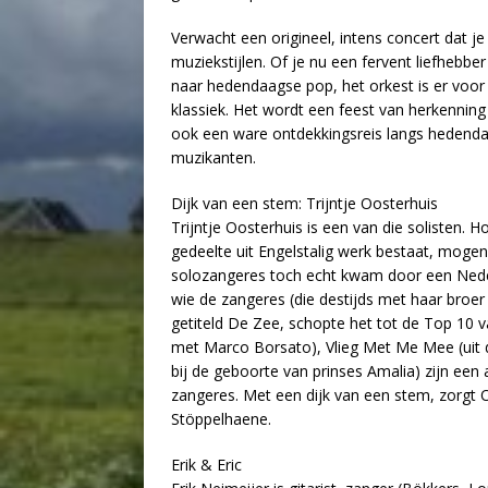
Verwacht een origineel, intens concert dat je
muziekstijlen. Of je nu een fervent liefhebber
naar hedendaagse pop, het orkest is er voor
klassiek. Het wordt een feest van herkenni
ook een ware ontdekkingsreis langs hedend
muzikanten.
Dijk van een stem: Trijntje Oosterhuis
Trijntje Oosterhuis is een van die solisten. 
gedeelte uit Engelstalig werk bestaat, mogen
solozangeres toch echt kwam door een Nederla
wie de zangeres (die destijds met haar broe
getiteld De Zee, schopte het tot de Top 10 v
met Marco Borsato), Vlieg Met Me Mee (uit de
bij de geboorte van prinses Amalia) zijn ee
zangeres. Met een dijk van een stem, zorgt 
Stöppelhaene.
Erik & Eric