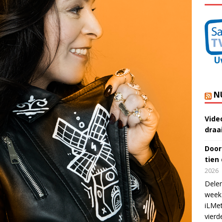
N
Vide
draa
Door
tien
2026
Delen
week 
iLMet
vierd